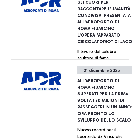
SEI CUORI PER
RACCONTARE L’UMANITÀ
CONDIVISA: PRESENTATA
ALL’AEROPORTO DI
ROMA FIUMICINO
L’OPERA "APPARATO
CIRCOLATORIO" DI JAGO
Il lavoro del celebre
scultore di fama
internazionale accoglierà i
21 dicembre 2025
passeggeri all’interno di
un’installazione nel Terminal
ALL’AEROPORTO DI
1
+ Approfondisci
ROMA FIUMICINO
SUPERATI PER LA PRIMA
VOLTA I 50 MILIONI DI
PASSEGGERI IN UN ANNO:
ORA PRONTO LO
SVILUPPO DELLO SCALO
Nuovo record per il
Leonardo da Vinci, che