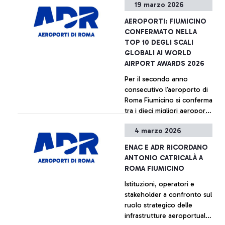
19 marzo 2026
artistico, promosso da
Unhate Foundation in
AEROPORTI: FIUMICINO
collaborazione con AdR e
CONFERMATO NELLA
Comunità di Sant’Egidio,
TOP 10 DEGLI SCALI
rientra nell’iniziativa
GLOBALI AI WORLD
internazionale “Inside Out
AIRPORT AWARDS 2026
Project”, ideata dall’artista
Per il secondo anno
francese JR.
consecutivo l’aeroporto di
Roma Fiumicino si conferma
tra i dieci migliori aeroporti
al mondo (al 7° posto) ai
4 marzo 2026
World Airport Awards 2026,
+ Approfondisci
i riconoscimenti
ENAC E ADR RICORDANO
internazionali assegnati da
ANTONIO CATRICALÀ A
Skytrax, principale ente di
ROMA FIUMICINO
rating del trasporto aereo a
Istituzioni, operatori e
livello globale. Il
stakeholder a confronto sul
riconoscimento arriva sulla
ruolo strategico delle
base di un sondaggio che
infrastrutture aeroportuali
ha misurato la