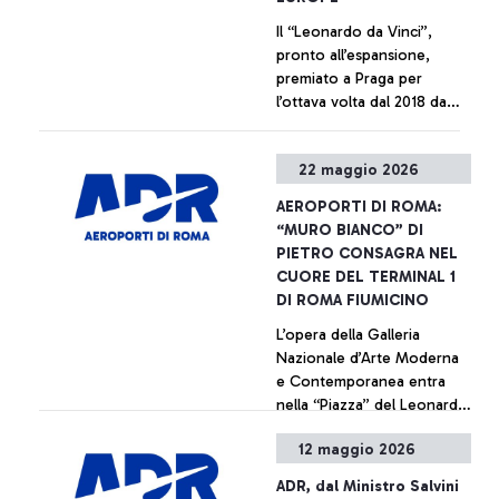
Il “Leonardo da Vinci”,
pronto all’espansione,
premiato a Praga per
l’ottava volta dal 2018 da
una giuria indipendente di
istituzioni ed enti
+ Approfondisci
22 maggio 2026
dell’aviazione europea
AEROPORTI DI ROMA:
“MURO BIANCO” DI
PIETRO CONSAGRA NEL
CUORE DEL TERMINAL 1
DI ROMA FIUMICINO
L’opera della Galleria
Nazionale d’Arte Moderna
e Contemporanea entra
nella “Piazza” del Leonardo
da Vinci, rafforzando il
12 maggio 2026
percorso di valorizzazione
+ Approfondisci
dell’arte negli spazi
ADR, dal Ministro Salvini
aeroportuali promosso da