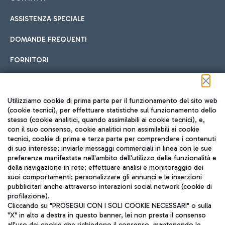
ASSISTENZA SPECIALE
DOMANDE FREQUENTI
FORNITORI
Seguici sui social
Utilizziamo cookie di prima parte per il funzionamento del sito web
(cookie tecnici), per effettuare statistiche sul funzionamento dello
stesso (cookie analitici, quando assimilabili ai cookie tecnici), e,
con il suo consenso, cookie analitici non assimilabili ai cookie
tecnici, cookie di prima e terza parte per comprendere i contenuti
di suo interesse; inviarle messaggi commerciali in linea con le sue
TRAVEL JOURNAL
preferenze manifestate nell'ambito dell'utilizzo delle funzionalità e
della navigazione in rete; effettuare analisi e monitoraggio dei
ITA
suoi comportamenti; personalizzare gli annunci e le inserzioni
pubblicitari anche attraverso interazioni social network (cookie di
profilazione).
Cliccando su "PROSEGUI CON I SOLI COOKIE NECESSARI" o sulla
"X" in alto a destra in questo banner, lei non presta il consenso
all'uso dei cookie che richiedono il consenso, mantenendo le