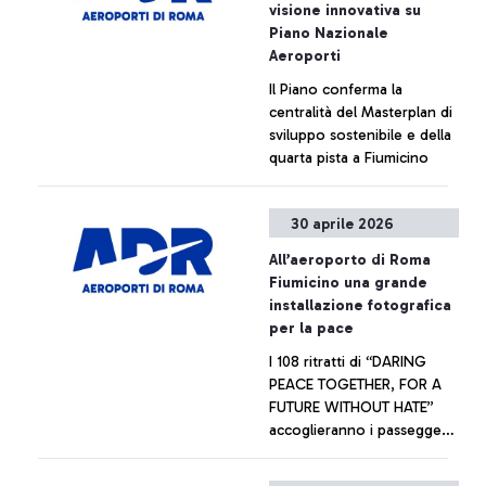
visione innovativa su
ADR
Piano Nazionale
Aeroporti
Il Piano conferma la
centralità del Masterplan di
sviluppo sostenibile e della
quarta pista a Fiumicino
+ Approfondisci
30 aprile 2026
All’aeroporto di Roma
Fiumicino una grande
installazione fotografica
per la pace
I 108 ritratti di “DARING
PEACE TOGETHER, FOR A
FUTURE WITHOUT HATE”
accoglieranno i passeggeri
all’ingresso del Terminal 1
Partenze. Il progetto
+ Approfondisci