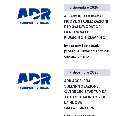
accoglierà oltre 2 milioni di
5 dicembre 2025
passeggeri durante le
festività natalizie
AEROPORTI DI ROMA:
+ Approfondisci
NUOVE STABILIZZAZIONI
PER 243 LAVORATORI
DEGLI SCALI DI
FIUMICINO E CIAMPINO
Intesa con i sindacati,
prosegue l’investimento nel
capitale umano
+ Approfondisci
4 dicembre 2025
ADR ACCELERA
SULL’INNOVAZIONE:
OLTRE 350 STARTUP DA
TUTTO IL MONDO PER
LA NUOVA
CALL4STARTUPS