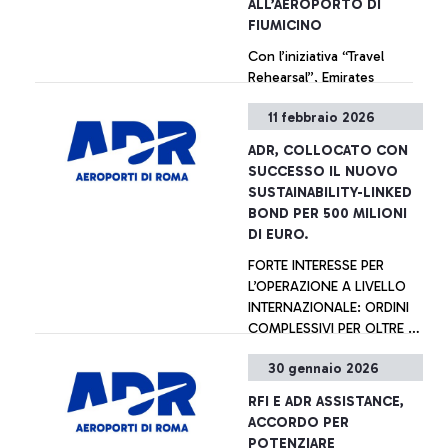
ALL’AEROPORTO DI
nella categoria degli
FIUMICINO
aeroporti tra i 2-5 milioni di
Con l’iniziativa “Travel
viaggiatori.
Rehearsal”, Emirates
abbatte le barriere invisibili
11 febbraio 2026
e trasforma l’esperienza
aeroportuale in un
ADR, COLLOCATO CON
percorso di supporto,
+ Approfondisci
SUCCESSO IL NUOVO
rendendo il viaggio
SUSTAINABILITY-LINKED
accessibile a tutti. In
BOND PER 500 MILIONI
collaborazione con
DI EURO.
l’ANGSA Lazio APS,
FORTE INTERESSE PER
l’iniziativa ha coinvolto 12
L’OPERAZIONE A LIVELLO
giovani partecipanti e 16
INTERNAZIONALE: ORDINI
caregiver che hanno preso
COMPLESSIVI PER OLTRE 3
parte a una simulazione per
VOLTE L’IMPORTO
familiarizzare con gli spazi
30 gennaio 2026
OFFERTO.
aeroportuali, rafforzare la
+ Approfondisci
fiducia e promuovere
RFI E ADR ASSISTANCE,
un’esperienza di viaggio
ACCORDO PER
fluida e realmente inclusiva.
POTENZIARE