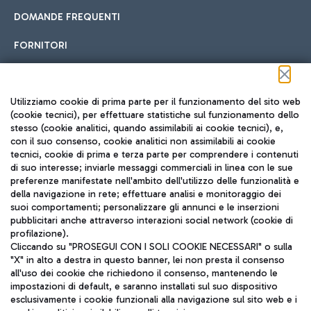
DOMANDE FREQUENTI
FORNITORI
Seguici sui social
Utilizziamo cookie di prima parte per il funzionamento del sito web
(cookie tecnici), per effettuare statistiche sul funzionamento dello
stesso (cookie analitici, quando assimilabili ai cookie tecnici), e,
con il suo consenso, cookie analitici non assimilabili ai cookie
tecnici, cookie di prima e terza parte per comprendere i contenuti
di suo interesse; inviarle messaggi commerciali in linea con le sue
TRAVEL JOURNAL
preferenze manifestate nell'ambito dell'utilizzo delle funzionalità e
della navigazione in rete; effettuare analisi e monitoraggio dei
ITA
suoi comportamenti; personalizzare gli annunci e le inserzioni
pubblicitari anche attraverso interazioni social network (cookie di
profilazione).
Cliccando su "PROSEGUI CON I SOLI COOKIE NECESSARI" o sulla
"X" in alto a destra in questo banner, lei non presta il consenso
all'uso dei cookie che richiedono il consenso, mantenendo le
impostazioni di default, e saranno installati sul suo dispositivo
esclusivamente i cookie funzionali alla navigazione sul sito web e i
Aeroporti di Roma S.p.A. - Società soggetta a direzione e