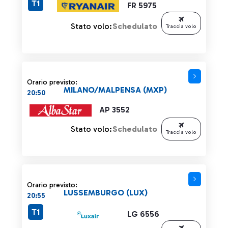
T1
FR 5975
Stato volo:
Schedulato
Traccia volo
Orario previsto:
MILANO/MALPENSA (MXP)
20:50
AP 3552
Stato volo:
Schedulato
Traccia volo
Orario previsto:
LUSSEMBURGO (LUX)
20:55
T1
LG 6556