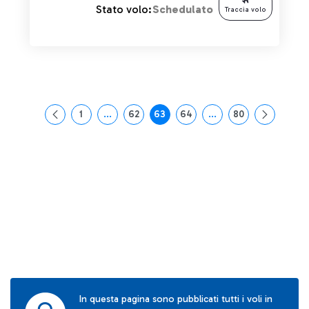
Stato volo:
Schedulato
Traccia volo
1
...
62
63
64
...
80
Pagina
Pagine intermedie Use TAB to navigate.
Pagina
Pagina
Pagina
Pagine intermedie Use
Pagina
In questa pagina sono pubblicati tutti i voli in