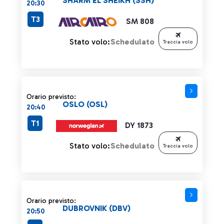
SHARM EL SHEIKH (SSH)
20:30
T3
SM 808
Stato volo:
Schedulato
Traccia volo
Orario previsto:
OSLO (OSL)
20:40
T1
DY 1873
Stato volo:
Schedulato
Traccia volo
Orario previsto:
DUBROVNIK (DBV)
20:50