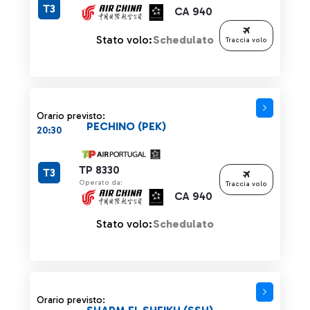
T3
CA 940
Stato volo:
Schedulato
Traccia volo
Orario previsto:
PECHINO (PEK)
20:30
TP 8330
T3
Operato da:
Traccia volo
CA 940
Stato volo:
Schedulato
Orario previsto: