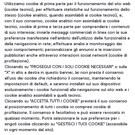
Seguici sui social
Utilizziamo cookie di prima parte per il funzionamento del sito web
(cookie tecnici), per effettuare statistiche sul funzionamento dello
stesso (cookie analitici, quando assimilabili ai cookie tecnici), e,
con il suo consenso, cookie analitici non assimilabili ai cookie
tecnici, cookie di prima e terza parte per comprendere i contenuti
di suo interesse; inviarle messaggi commerciali in linea con le sue
TRAVEL JOURNAL
preferenze manifestate nell'ambito dell'utilizzo delle funzionalità e
della navigazione in rete; effettuare analisi e monitoraggio dei
ITA
suoi comportamenti; personalizzare gli annunci e le inserzioni
pubblicitari anche attraverso interazioni social network (cookie di
profilazione).
Cliccando su "PROSEGUI CON I SOLI COOKIE NECESSARI" o sulla
"X" in alto a destra in questo banner, lei non presta il consenso
all'uso dei cookie che richiedono il consenso, mantenendo le
impostazioni di default, e saranno installati sul suo dispositivo
esclusivamente i cookie funzionali alla navigazione sul sito web e i
Aeroporti di Roma S.p.A. - Società soggetta a direzione e
cookie analitici assimilabili a quelli tecnici.
coordinamento di Mundys S.p.A.
Cliccando su "ACCETTA TUTTI I COOKIE" presterà il suo consenso
al posizionamento di tutti i cookie ivi compresi cookie di
Codice fiscale e Registro delle Imprese di Roma 13032990155 P.
profilazione. Il consenso è facoltativo e può essere revocato in
IVA 06572251004
qualsiasi momento. Potrà selezionare le sue preferenze per i
Capitale sociale 62.224.743,00 int. vers.
singoli cookie cliccando su "GESTISCI I TUOI COOKIE" (accessibile
Sede legale: Via Pier Paolo Racchetti 1 - 00054 Fiumicino (RM)
in ogni momento dal sito).
telefono +39 06 65951