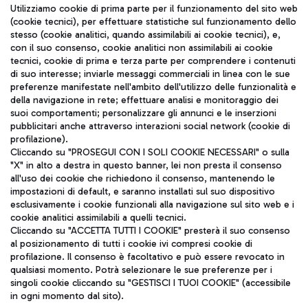
Seguici sui social
Utilizziamo cookie di prima parte per il funzionamento del sito web
(cookie tecnici), per effettuare statistiche sul funzionamento dello
stesso (cookie analitici, quando assimilabili ai cookie tecnici), e,
con il suo consenso, cookie analitici non assimilabili ai cookie
tecnici, cookie di prima e terza parte per comprendere i contenuti
di suo interesse; inviarle messaggi commerciali in linea con le sue
TRAVEL JOURNAL
preferenze manifestate nell'ambito dell'utilizzo delle funzionalità e
della navigazione in rete; effettuare analisi e monitoraggio dei
ITA
suoi comportamenti; personalizzare gli annunci e le inserzioni
pubblicitari anche attraverso interazioni social network (cookie di
profilazione).
Cliccando su "PROSEGUI CON I SOLI COOKIE NECESSARI" o sulla
"X" in alto a destra in questo banner, lei non presta il consenso
all'uso dei cookie che richiedono il consenso, mantenendo le
impostazioni di default, e saranno installati sul suo dispositivo
esclusivamente i cookie funzionali alla navigazione sul sito web e i
Aeroporti di Roma S.p.A. - Società soggetta a direzione e
cookie analitici assimilabili a quelli tecnici.
coordinamento di Mundys S.p.A.
Cliccando su "ACCETTA TUTTI I COOKIE" presterà il suo consenso
al posizionamento di tutti i cookie ivi compresi cookie di
Codice fiscale e Registro delle Imprese di Roma 13032990155 P.
profilazione. Il consenso è facoltativo e può essere revocato in
IVA 06572251004
qualsiasi momento. Potrà selezionare le sue preferenze per i
Capitale sociale 62.224.743,00 int. vers.
singoli cookie cliccando su "GESTISCI I TUOI COOKIE" (accessibile
Sede legale: Via Pier Paolo Racchetti 1 - 00054 Fiumicino (RM)
in ogni momento dal sito).
telefono +39 06 65951