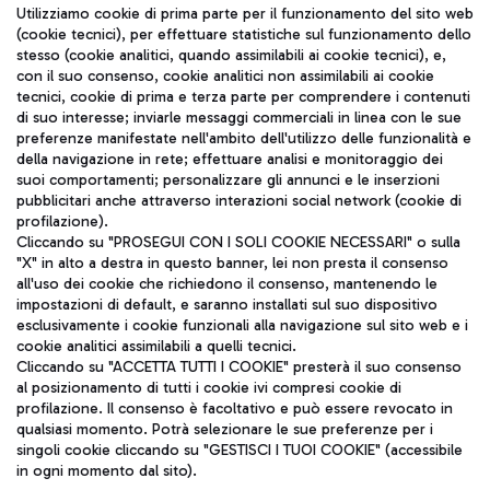
Seguici sui social
Utilizziamo cookie di prima parte per il funzionamento del sito web
(cookie tecnici), per effettuare statistiche sul funzionamento dello
stesso (cookie analitici, quando assimilabili ai cookie tecnici), e,
con il suo consenso, cookie analitici non assimilabili ai cookie
tecnici, cookie di prima e terza parte per comprendere i contenuti
di suo interesse; inviarle messaggi commerciali in linea con le sue
TRAVEL JOURNAL
preferenze manifestate nell'ambito dell'utilizzo delle funzionalità e
della navigazione in rete; effettuare analisi e monitoraggio dei
ITA
suoi comportamenti; personalizzare gli annunci e le inserzioni
pubblicitari anche attraverso interazioni social network (cookie di
profilazione).
Cliccando su "PROSEGUI CON I SOLI COOKIE NECESSARI" o sulla
"X" in alto a destra in questo banner, lei non presta il consenso
all'uso dei cookie che richiedono il consenso, mantenendo le
impostazioni di default, e saranno installati sul suo dispositivo
esclusivamente i cookie funzionali alla navigazione sul sito web e i
Aeroporti di Roma S.p.A. - Società soggetta a direzione e
cookie analitici assimilabili a quelli tecnici.
coordinamento di Mundys S.p.A.
Cliccando su "ACCETTA TUTTI I COOKIE" presterà il suo consenso
al posizionamento di tutti i cookie ivi compresi cookie di
Codice fiscale e Registro delle Imprese di Roma 13032990155 P.
profilazione. Il consenso è facoltativo e può essere revocato in
IVA 06572251004
qualsiasi momento. Potrà selezionare le sue preferenze per i
Capitale sociale 62.224.743,00 int. vers.
singoli cookie cliccando su "GESTISCI I TUOI COOKIE" (accessibile
Sede legale: Via Pier Paolo Racchetti 1 - 00054 Fiumicino (RM)
in ogni momento dal sito).
telefono +39 06 65951