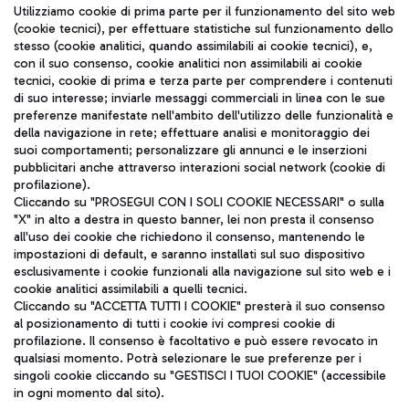
Seguici sui social
Utilizziamo cookie di prima parte per il funzionamento del sito web
(cookie tecnici), per effettuare statistiche sul funzionamento dello
stesso (cookie analitici, quando assimilabili ai cookie tecnici), e,
con il suo consenso, cookie analitici non assimilabili ai cookie
tecnici, cookie di prima e terza parte per comprendere i contenuti
di suo interesse; inviarle messaggi commerciali in linea con le sue
TRAVEL JOURNAL
preferenze manifestate nell'ambito dell'utilizzo delle funzionalità e
della navigazione in rete; effettuare analisi e monitoraggio dei
ITA
suoi comportamenti; personalizzare gli annunci e le inserzioni
pubblicitari anche attraverso interazioni social network (cookie di
profilazione).
Cliccando su "PROSEGUI CON I SOLI COOKIE NECESSARI" o sulla
"X" in alto a destra in questo banner, lei non presta il consenso
all'uso dei cookie che richiedono il consenso, mantenendo le
impostazioni di default, e saranno installati sul suo dispositivo
esclusivamente i cookie funzionali alla navigazione sul sito web e i
Aeroporti di Roma S.p.A. - Società soggetta a direzione e
cookie analitici assimilabili a quelli tecnici.
coordinamento di Mundys S.p.A.
Cliccando su "ACCETTA TUTTI I COOKIE" presterà il suo consenso
al posizionamento di tutti i cookie ivi compresi cookie di
Codice fiscale e Registro delle Imprese di Roma 13032990155 P.
profilazione. Il consenso è facoltativo e può essere revocato in
IVA 06572251004
qualsiasi momento. Potrà selezionare le sue preferenze per i
Capitale sociale 62.224.743,00 int. vers.
singoli cookie cliccando su "GESTISCI I TUOI COOKIE" (accessibile
Sede legale: Via Pier Paolo Racchetti 1 - 00054 Fiumicino (RM)
in ogni momento dal sito).
telefono +39 06 65951