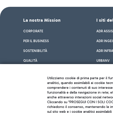
La nostra Mission
I siti d
CORPORATE
ADR ASSI
PER IL BUSINESS
ADR INGE
SOSTENIBILITÀ
ADR INFR
QUALITÀ
URBANV
INNOVATION
Utilizziamo cookie di prima parte per il f
analitici, quando assimilabili ai cookie tec
comprendere i contenuti di suo interesse; 
funzionalità e della navigazione in rete; 
anche attraverso interazioni social networ
Cliccando su "PROSEGUI CON I SOLI COOKIE
richiedono il consenso, mantenendo le impo
sul sito web e i cookie analitici assimilabili 
Aeroporti di Roma S.p.A. - Società soggetta a direzione e coordiname