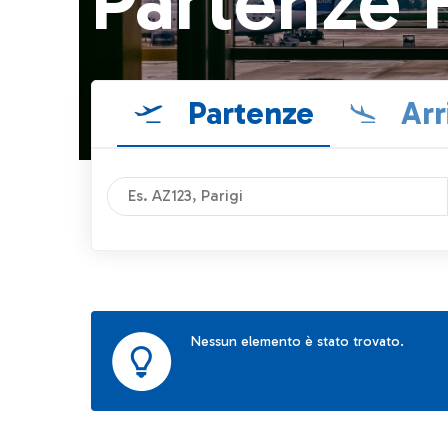
Partenze 
Partenze
Arr
Nessun elemento è stato trovato.