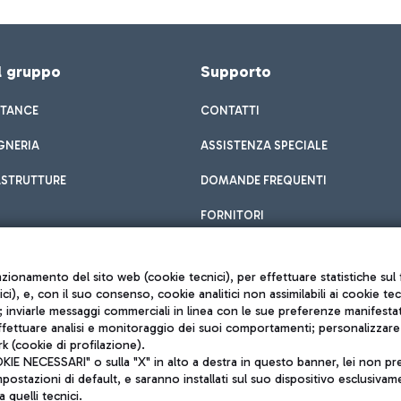
el gruppo
Supporto
STANCE
CONTATTI
GNERIA
ASSISTENZA SPECIALE
ASTRUTTURE
DOMANDE FREQUENTI
FORNITORI
unzionamento del sito web (cookie tecnici), per effettuare statistiche s
nici), e, con il suo consenso, cookie analitici non assimilabili ai cookie te
inviarle messaggi commerciali in linea con le sue preferenze manifestate 
effettuare analisi e monitoraggio dei suoi comportamenti; personalizzare g
k (cookie di profilazione).
Privacy policy
 NECESSARI" o sulla "X" in alto a destra in questo banner, lei non pres
Note legali
stazioni di default, e saranno installati sul suo dispositivo esclusivame
Mappa sito
a quelli tecnici.
nto di Mundys S.p.A.