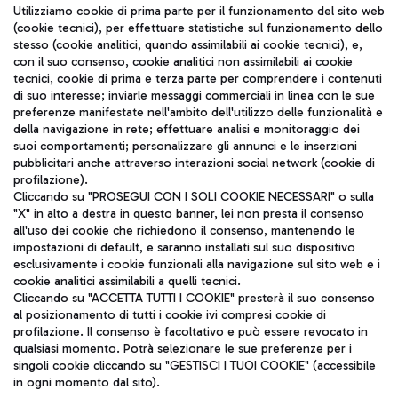
Seguici sui social
Utilizziamo cookie di prima parte per il funzionamento del sito web
(cookie tecnici), per effettuare statistiche sul funzionamento dello
stesso (cookie analitici, quando assimilabili ai cookie tecnici), e,
con il suo consenso, cookie analitici non assimilabili ai cookie
tecnici, cookie di prima e terza parte per comprendere i contenuti
di suo interesse; inviarle messaggi commerciali in linea con le sue
TRAVEL JOURNAL
preferenze manifestate nell'ambito dell'utilizzo delle funzionalità e
della navigazione in rete; effettuare analisi e monitoraggio dei
ITA
suoi comportamenti; personalizzare gli annunci e le inserzioni
pubblicitari anche attraverso interazioni social network (cookie di
profilazione).
Cliccando su "PROSEGUI CON I SOLI COOKIE NECESSARI" o sulla
"X" in alto a destra in questo banner, lei non presta il consenso
all'uso dei cookie che richiedono il consenso, mantenendo le
impostazioni di default, e saranno installati sul suo dispositivo
esclusivamente i cookie funzionali alla navigazione sul sito web e i
Aeroporti di Roma S.p.A. - Società soggetta a direzione e
cookie analitici assimilabili a quelli tecnici.
coordinamento di Mundys S.p.A.
Cliccando su "ACCETTA TUTTI I COOKIE" presterà il suo consenso
al posizionamento di tutti i cookie ivi compresi cookie di
Codice fiscale e Registro delle Imprese di Roma 13032990155 P.
profilazione. Il consenso è facoltativo e può essere revocato in
IVA 06572251004
qualsiasi momento. Potrà selezionare le sue preferenze per i
Capitale sociale 62.224.743,00 int. vers.
singoli cookie cliccando su "GESTISCI I TUOI COOKIE" (accessibile
Sede legale: Via Pier Paolo Racchetti 1 - 00054 Fiumicino (RM)
in ogni momento dal sito).
telefono +39 06 65951