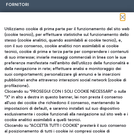
FORNITORI
Seguici sui social
Utilizziamo cookie di prima parte per il funzionamento del sito web
(cookie tecnici), per effettuare statistiche sul funzionamento dello
stesso (cookie analitici, quando assimilabili ai cookie tecnici), e,
con il suo consenso, cookie analitici non assimilabili ai cookie
tecnici, cookie di prima e terza parte per comprendere i contenuti
di suo interesse; inviarle messaggi commerciali in linea con le sue
TRAVEL JOURNAL
preferenze manifestate nell'ambito dell'utilizzo delle funzionalità e
della navigazione in rete; effettuare analisi e monitoraggio dei
ITA
suoi comportamenti; personalizzare gli annunci e le inserzioni
pubblicitari anche attraverso interazioni social network (cookie di
profilazione).
Cliccando su "PROSEGUI CON I SOLI COOKIE NECESSARI" o sulla
"X" in alto a destra in questo banner, lei non presta il consenso
all'uso dei cookie che richiedono il consenso, mantenendo le
impostazioni di default, e saranno installati sul suo dispositivo
esclusivamente i cookie funzionali alla navigazione sul sito web e i
Aeroporti di Roma S.p.A. - Società soggetta a direzione e
cookie analitici assimilabili a quelli tecnici.
coordinamento di Mundys S.p.A.
Cliccando su "ACCETTA TUTTI I COOKIE" presterà il suo consenso
al posizionamento di tutti i cookie ivi compresi cookie di
Codice fiscale e Registro delle Imprese di Roma 13032990155 P.