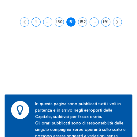
1
...
150
151
152
...
191
Pagina
Pagine intermedie Use TAB to navigate.
Pagina
Pagina
Pagina
Pagine intermedie Use
Pagina
In questa pagina sono pubblicati tutti i voli in
partenza e in arrivo negli aeroporti della
Capitale, suddivisi per fascia oraria.
Gli orari pubblicati sono di responsabilità delle
singole compagnie aeree operanti sullo scalo e
possono essere soggetti a variazioni senza