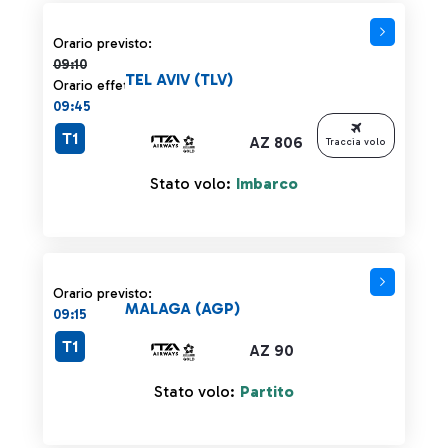
Orario previsto 09:10 barrato
Orario previsto:
09:10
TEL AVIV (TLV)
Orario effettivo:
09:45
T1
AZ 806
Traccia volo
Stato volo:
Imbarco
Orario previsto:
MALAGA (AGP)
09:15
T1
AZ 90
Stato volo:
Partito