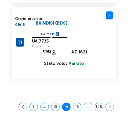
Orario previsto:
BRINDISI (BDS)
09:15
UA 7735
T1
Operato da:
AZ 1621
Stato volo:
Partito
1
...
13
14
15
...
148
Pagina
Pagine intermedie Use TAB to navigate.
Pagina
Pagina
Pagina
Pagine intermedie Use
Pagina