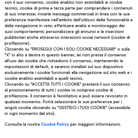
con il suo consenso, cookie analitici non assimilabili ai cookie
tecnici, cookie di prima e terza parte per comprendere i contenuti
di suo interesse; inviarle messaggi commerciali in linea con le sue
TRAVEL JOURNAL
preferenze manifestate nell'ambito dell'utilizzo delle funzionalità e
della navigazione in rete; effettuare analisi e monitoraggio dei
ITA
suoi comportamenti; personalizzare gli annunci e le inserzioni
pubblicitari anche attraverso interazioni social network (cookie di
profilazione).
Cliccando su "PROSEGUI CON I SOLI COOKIE NECESSARI" o sulla
"X" in alto a destra in questo banner, lei non presta il consenso
all'uso dei cookie che richiedono il consenso, mantenendo le
impostazioni di default, e saranno installati sul suo dispositivo
esclusivamente i cookie funzionali alla navigazione sul sito web e i
Aeroporti di Roma S.p.A. - Società soggetta a direzione e
cookie analitici assimilabili a quelli tecnici.
coordinamento di Mundys S.p.A.
Cliccando su "ACCETTA TUTTI I COOKIE" presterà il suo consenso
al posizionamento di tutti i cookie ivi compresi cookie di
Codice fiscale e Registro delle Imprese di Roma 13032990155 P.
profilazione. Il consenso è facoltativo e può essere revocato in
IVA 06572251004
qualsiasi momento. Potrà selezionare le sue preferenze per i
Capitale sociale 62.224.743,00 int. vers.
singoli cookie cliccando su "GESTISCI I TUOI COOKIE" (accessibile
Sede legale: Via Pier Paolo Racchetti 1 - 00054 Fiumicino (RM)
in ogni momento dal sito).
telefono +39 06 65951
Privacy policy
Note legali
Consulta la nostra
Cookie Policy
per maggiori informazioni.
Mappa sito
Accessibilità