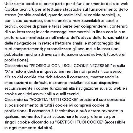
Seguici sui social
Utilizziamo cookie di prima parte per il funzionamento del sito web
(cookie tecnici), per effettuare statistiche sul funzionamento dello
stesso (cookie analitici, quando assimilabili ai cookie tecnici), e,
con il suo consenso, cookie analitici non assimilabili ai cookie
tecnici, cookie di prima e terza parte per comprendere i contenuti
di suo interesse; inviarle messaggi commerciali in linea con le sue
TRAVEL JOURNAL
preferenze manifestate nell'ambito dell'utilizzo delle funzionalità e
della navigazione in rete; effettuare analisi e monitoraggio dei
ITA
suoi comportamenti; personalizzare gli annunci e le inserzioni
pubblicitari anche attraverso interazioni social network (cookie di
profilazione).
Cliccando su "PROSEGUI CON I SOLI COOKIE NECESSARI" o sulla
"X" in alto a destra in questo banner, lei non presta il consenso
all'uso dei cookie che richiedono il consenso, mantenendo le
impostazioni di default, e saranno installati sul suo dispositivo
esclusivamente i cookie funzionali alla navigazione sul sito web e i
Aeroporti di Roma S.p.A. - Società soggetta a direzione e
cookie analitici assimilabili a quelli tecnici.
coordinamento di Mundys S.p.A.
Cliccando su "ACCETTA TUTTI I COOKIE" presterà il suo consenso
al posizionamento di tutti i cookie ivi compresi cookie di
Codice fiscale e Registro delle Imprese di Roma 13032990155 P.
profilazione. Il consenso è facoltativo e può essere revocato in
IVA 06572251004
qualsiasi momento. Potrà selezionare le sue preferenze per i
Capitale sociale 62.224.743,00 int. vers.
singoli cookie cliccando su "GESTISCI I TUOI COOKIE" (accessibile
Sede legale: Via Pier Paolo Racchetti 1 - 00054 Fiumicino (RM)
in ogni momento dal sito).
telefono +39 06 65951