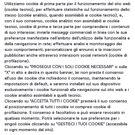
Seguici sui social
Utilizziamo cookie di prima parte per il funzionamento del sito web
(cookie tecnici), per effettuare statistiche sul funzionamento dello
stesso (cookie analitici, quando assimilabili ai cookie tecnici), e,
con il suo consenso, cookie analitici non assimilabili ai cookie
tecnici, cookie di prima e terza parte per comprendere i contenuti
di suo interesse; inviarle messaggi commerciali in linea con le sue
TRAVEL JOURNAL
preferenze manifestate nell'ambito dell'utilizzo delle funzionalità e
della navigazione in rete; effettuare analisi e monitoraggio dei
ITA
suoi comportamenti; personalizzare gli annunci e le inserzioni
pubblicitari anche attraverso interazioni social network (cookie di
profilazione).
Cliccando su "PROSEGUI CON I SOLI COOKIE NECESSARI" o sulla
"X" in alto a destra in questo banner, lei non presta il consenso
all'uso dei cookie che richiedono il consenso, mantenendo le
impostazioni di default, e saranno installati sul suo dispositivo
esclusivamente i cookie funzionali alla navigazione sul sito web e i
Aeroporti di Roma S.p.A. - Società soggetta a direzione e
cookie analitici assimilabili a quelli tecnici.
coordinamento di Mundys S.p.A.
Cliccando su "ACCETTA TUTTI I COOKIE" presterà il suo consenso
al posizionamento di tutti i cookie ivi compresi cookie di
Codice fiscale e Registro delle Imprese di Roma 13032990155 P.
profilazione. Il consenso è facoltativo e può essere revocato in
IVA 06572251004
qualsiasi momento. Potrà selezionare le sue preferenze per i
Capitale sociale 62.224.743,00 int. vers.
singoli cookie cliccando su "GESTISCI I TUOI COOKIE" (accessibile
Sede legale: Via Pier Paolo Racchetti 1 - 00054 Fiumicino (RM)
in ogni momento dal sito).
telefono +39 06 65951