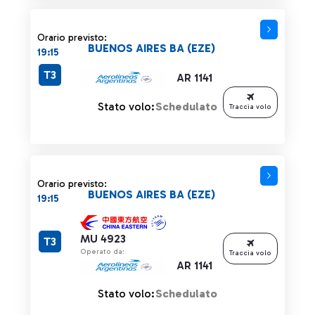
Orario previsto:
BUENOS AIRES BA (EZE)
19:15
T3
AR 1141
Stato volo:
Schedulato
Traccia volo
Orario previsto:
BUENOS AIRES BA (EZE)
19:15
MU 4923
T3
Operato da:
Traccia volo
AR 1141
Stato volo:
Schedulato