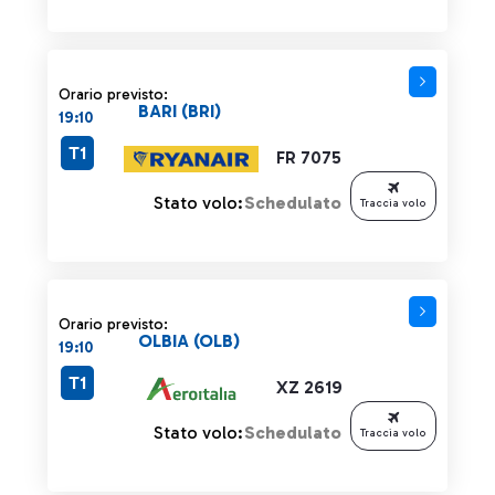
Orario previsto:
BARI (BRI)
19:10
T1
FR 7075
Stato volo:
Schedulato
Traccia volo
Orario previsto:
OLBIA (OLB)
19:10
T1
XZ 2619
Stato volo:
Schedulato
Traccia volo