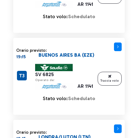
AR 1141
Stato volo:
Schedulato
Orario previsto:
BUENOS AIRES BA (EZE)
19:15
SV 6825
T3
Operato da:
Traccia volo
AR 1141
Stato volo:
Schedulato
Orario previsto:
LONDRA/LUTON (LTN)