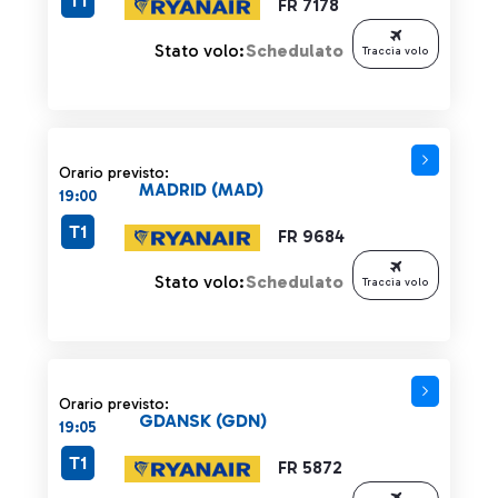
T1
FR 7178
Stato volo:
Schedulato
Traccia volo
Orario previsto:
MADRID (MAD)
19:00
T1
FR 9684
Stato volo:
Schedulato
Traccia volo
Orario previsto:
GDANSK (GDN)
19:05
T1
FR 5872