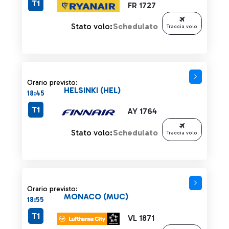
T1
FR 1727
Stato volo:
Schedulato
Traccia volo
Orario previsto:
HELSINKI (HEL)
18:45
T1
AY 1764
Stato volo:
Schedulato
Traccia volo
Orario previsto:
MONACO (MUC)
18:55
T1
VL 1871