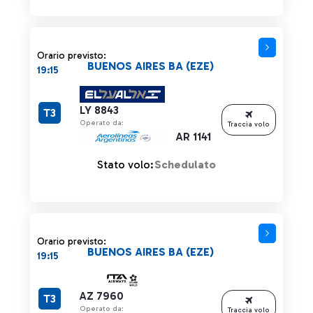
Orario previsto:
BUENOS AIRES BA (EZE)
19:15
LY 8843
T3
Operato da:
Traccia volo
AR 1141
Stato volo:
Schedulato
Orario previsto:
BUENOS AIRES BA (EZE)
19:15
AZ 7960
T3
Operato da:
Traccia volo