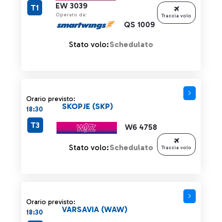
EW 3039
T1
Operato da:
Traccia volo
QS 1009
Stato volo:
Schedulato
Orario previsto:
SKOPJE (SKP)
18:30
T3
W6 4758
Stato volo:
Schedulato
Traccia volo
Orario previsto:
VARSAVIA (WAW)
18:30