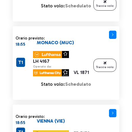
Stato volo:
Schedulato
Traccia volo
Orario previsto:
MONACO (MUC)
18:55
LH 4167
T1
Operato da:
Traccia volo
VL 1871
Stato volo:
Schedulato
Orario previsto:
VIENNA (VIE)
18:55