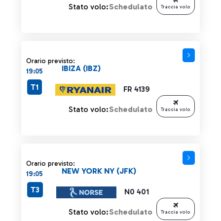
Stato volo:
Schedulato
Traccia volo
Orario previsto:
IBIZA (IBZ)
19:05
T1
FR 4139
Stato volo:
Schedulato
Traccia volo
Orario previsto:
NEW YORK NY (JFK)
19:05
T3
N0 401
Stato volo:
Schedulato
Traccia volo