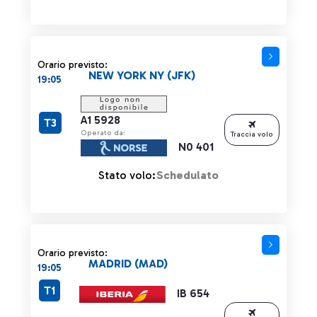
Orario previsto:
NEW YORK NY (JFK)
19:05
A1 5928
T3
Operato da:
Traccia volo
N0 401
Stato volo:
Schedulato
Orario previsto:
MADRID (MAD)
19:05
T1
IB 654