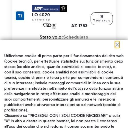
LO 4020
T1
Operato da:
Traccia volo
AZ 1753
Stato volo:
Schedulato
Utilizziamo cookie di prima parte per il funzionamento del sito web
(cookie tecnici), per effettuare statistiche sul funzionamento dello
stesso (cookie analitici, quando assimilabili ai cookie tecnici), e,
Orario previsto:
con il suo consenso, cookie analitici non assimilabili ai cookie
CATANIA (CTA)
19:30
tecnici, cookie di prima e terza parte per comprendere i contenuti
di suo interesse; inviarle messaggi commerciali in linea con le sue
preferenze manifestate nell'ambito dell'utilizzo delle funzionalità e
LH 5090
T1
della navigazione in rete; effettuare analisi e monitoraggio dei
Operato da:
Traccia volo
suoi comportamenti; personalizzare gli annunci e le inserzioni
AZ 1753
pubblicitari anche attraverso interazioni social network (cookie di
profilazione).
Stato volo:
Schedulato
Cliccando su "PROSEGUI CON I SOLI COOKIE NECESSARI" o sulla
"X" in alto a destra in questo banner, lei non presta il consenso
all'uso dei cookie che richiedono il consenso, mantenendo le