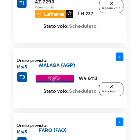
AZ 7290
T1
Operato da:
Traccia volo
LH 237
Stato volo:
Schedulato
Orario previsto:
MALAGA (AGP)
18:45
T3
W4 6113
Stato volo:
Schedulato
Traccia volo
Orario previsto:
FARO (FAO)
18:45