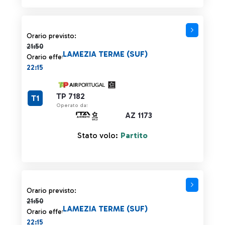
Orario previsto 21:50 barrato
Orario previsto:
21:50
LAMEZIA TERME (SUF)
Orario effettivo:
22:15
TP 7182
T1
Operato da:
AZ 1173
Stato volo:
Partito
Orario previsto 21:50 barrato
Orario previsto:
21:50
LAMEZIA TERME (SUF)
Orario effettivo:
22:15