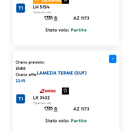
LH 5154
T1
Operato da:
AZ 1173
Stato volo:
Partito
Orario previsto 21:50 barrato
Orario previsto:
21:50
LAMEZIA TERME (SUF)
Orario effettivo:
22:15
LX 3432
T1
Operato da:
AZ 1173
Stato volo:
Partito