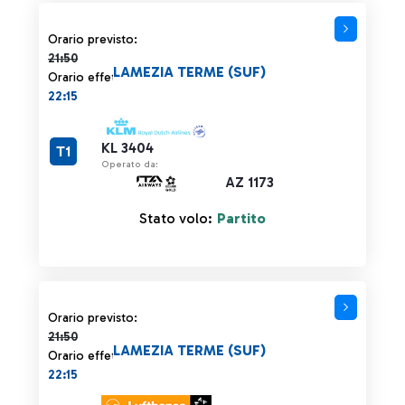
Orario previsto 21:50 barrato
Orario previsto:
21:50
LAMEZIA TERME (SUF)
Orario effettivo:
22:15
KL 3404
T1
Operato da:
AZ 1173
Stato volo:
Partito
Orario previsto 21:50 barrato
Orario previsto:
21:50
LAMEZIA TERME (SUF)
Orario effettivo:
22:15