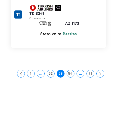
TK 8241
T1
Operato da:
AZ 1173
Stato volo:
Partito
1
...
52
53
54
...
71
Pagina
Pagine intermedie Use TAB to navigate.
Pagina
Pagina
Pagina
Pagine intermedie Use
Pagina