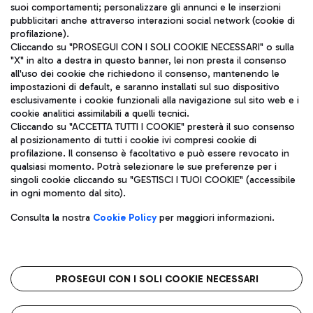
suoi comportamenti; personalizzare gli annunci e le inserzioni
pubblicitari anche attraverso interazioni social network (cookie di
profilazione).
Cliccando su "PROSEGUI CON I SOLI COOKIE NECESSARI" o sulla
"X" in alto a destra in questo banner, lei non presta il consenso
all'uso dei cookie che richiedono il consenso, mantenendo le
impostazioni di default, e saranno installati sul suo dispositivo
esclusivamente i cookie funzionali alla navigazione sul sito web e i
Aeroporti di Roma S.p.A. - Società soggetta a direzione e
cookie analitici assimilabili a quelli tecnici.
coordinamento di Mundys S.p.A.
Cliccando su "ACCETTA TUTTI I COOKIE" presterà il suo consenso
al posizionamento di tutti i cookie ivi compresi cookie di
Codice fiscale e Registro delle Imprese di Roma 13032990155 P.
profilazione. Il consenso è facoltativo e può essere revocato in
IVA 06572251004
qualsiasi momento. Potrà selezionare le sue preferenze per i
Capitale sociale 62.224.743,00 int. vers.
singoli cookie cliccando su "GESTISCI I TUOI COOKIE" (accessibile
Sede legale: Via Pier Paolo Racchetti 1 - 00054 Fiumicino (RM)
in ogni momento dal sito).
telefono +39 06 65951
Privacy policy
Note legali
Consulta la nostra
Cookie Policy
per maggiori informazioni.
Mappa sito
Accessibilità
Roma FCO
L'aeroporto stellato
PROSEGUI CON I SOLI COOKIE NECESSARI
QUALITÀ
SOSTENIBILITÀ
INNOVAZIONE