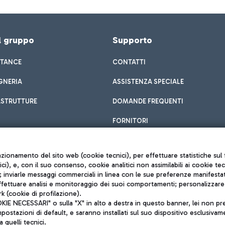
el gruppo
Supporto
STANCE
CONTATTI
GNERIA
ASSISTENZA SPECIALE
ASTRUTTURE
DOMANDE FREQUENTI
FORNITORI
unzionamento del sito web (cookie tecnici), per effettuare statistiche s
nici), e, con il suo consenso, cookie analitici non assimilabili ai cookie te
inviarle messaggi commerciali in linea con le sue preferenze manifestate 
effettuare analisi e monitoraggio dei suoi comportamenti; personalizzare g
k (cookie di profilazione).
Privacy policy
 NECESSARI" o sulla "X" in alto a destra in questo banner, lei non pres
Note legali
stazioni di default, e saranno installati sul suo dispositivo esclusivame
Mappa sito
a quelli tecnici.
nto di Mundys S.p.A.