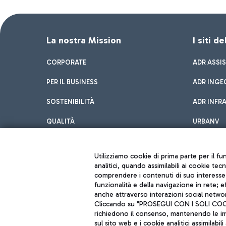
La nostra Mission
I siti d
CORPORATE
ADR ASSI
PER IL BUSINESS
ADR INGE
SOSTENIBILITÀ
ADR INFR
QUALITÀ
URBANV
INNOVATION
Utilizziamo cookie di prima parte per il f
analitici, quando assimilabili ai cookie tec
comprendere i contenuti di suo interesse; 
funzionalità e della navigazione in rete; 
anche attraverso interazioni social networ
Cliccando su "PROSEGUI CON I SOLI COOKIE
richiedono il consenso, mantenendo le impo
sul sito web e i cookie analitici assimilabili 
Aeroporti di Roma S.p.A. - Società soggetta a direzione e coordiname