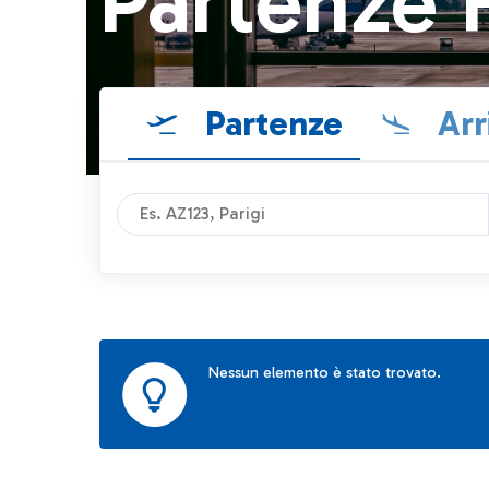
Partenze 
Partenze
Arr
Nessun elemento è stato trovato.