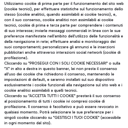
Seguici sui social
Utilizziamo cookie di prima parte per il funzionamento del sito web
(cookie tecnici), per effettuare statistiche sul funzionamento dello
stesso (cookie analitici, quando assimilabili ai cookie tecnici), e,
con il suo consenso, cookie analitici non assimilabili ai cookie
tecnici, cookie di prima e terza parte per comprendere i contenuti
di suo interesse; inviarle messaggi commerciali in linea con le sue
TRAVEL JOURNAL
preferenze manifestate nell'ambito dell'utilizzo delle funzionalità e
della navigazione in rete; effettuare analisi e monitoraggio dei
ITA
suoi comportamenti; personalizzare gli annunci e le inserzioni
pubblicitari anche attraverso interazioni social network (cookie di
profilazione).
Cliccando su "PROSEGUI CON I SOLI COOKIE NECESSARI" o sulla
"X" in alto a destra in questo banner, lei non presta il consenso
all'uso dei cookie che richiedono il consenso, mantenendo le
impostazioni di default, e saranno installati sul suo dispositivo
esclusivamente i cookie funzionali alla navigazione sul sito web e i
Aeroporti di Roma S.p.A. - Società soggetta a direzione e
cookie analitici assimilabili a quelli tecnici.
coordinamento di Mundys S.p.A.
Cliccando su "ACCETTA TUTTI I COOKIE" presterà il suo consenso
al posizionamento di tutti i cookie ivi compresi cookie di
Codice fiscale e Registro delle Imprese di Roma 13032990155 P.
profilazione. Il consenso è facoltativo e può essere revocato in
IVA 06572251004
qualsiasi momento. Potrà selezionare le sue preferenze per i
Capitale sociale 62.224.743,00 int. vers.
singoli cookie cliccando su "GESTISCI I TUOI COOKIE" (accessibile
Sede legale: Via Pier Paolo Racchetti 1 - 00054 Fiumicino (RM)
in ogni momento dal sito).
telefono +39 06 65951