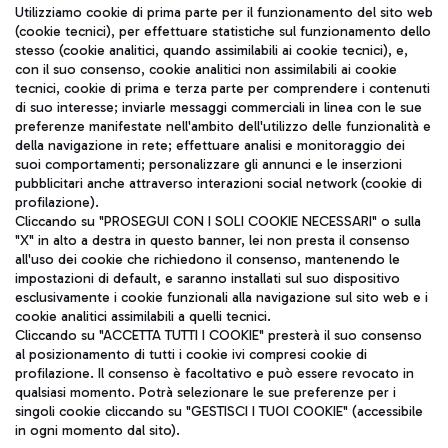
Seguici sui social
Utilizziamo cookie di prima parte per il funzionamento del sito web
(cookie tecnici), per effettuare statistiche sul funzionamento dello
stesso (cookie analitici, quando assimilabili ai cookie tecnici), e,
con il suo consenso, cookie analitici non assimilabili ai cookie
tecnici, cookie di prima e terza parte per comprendere i contenuti
di suo interesse; inviarle messaggi commerciali in linea con le sue
TRAVEL JOURNAL
preferenze manifestate nell'ambito dell'utilizzo delle funzionalità e
della navigazione in rete; effettuare analisi e monitoraggio dei
ITA
suoi comportamenti; personalizzare gli annunci e le inserzioni
pubblicitari anche attraverso interazioni social network (cookie di
profilazione).
Cliccando su "PROSEGUI CON I SOLI COOKIE NECESSARI" o sulla
"X" in alto a destra in questo banner, lei non presta il consenso
all'uso dei cookie che richiedono il consenso, mantenendo le
impostazioni di default, e saranno installati sul suo dispositivo
esclusivamente i cookie funzionali alla navigazione sul sito web e i
Aeroporti di Roma S.p.A. - Società soggetta a direzione e
cookie analitici assimilabili a quelli tecnici.
coordinamento di Mundys S.p.A.
Cliccando su "ACCETTA TUTTI I COOKIE" presterà il suo consenso
al posizionamento di tutti i cookie ivi compresi cookie di
Codice fiscale e Registro delle Imprese di Roma 13032990155 P.
profilazione. Il consenso è facoltativo e può essere revocato in
IVA 06572251004
qualsiasi momento. Potrà selezionare le sue preferenze per i
Capitale sociale 62.224.743,00 int. vers.
singoli cookie cliccando su "GESTISCI I TUOI COOKIE" (accessibile
Sede legale: Via Pier Paolo Racchetti 1 - 00054 Fiumicino (RM)
in ogni momento dal sito).
telefono +39 06 65951