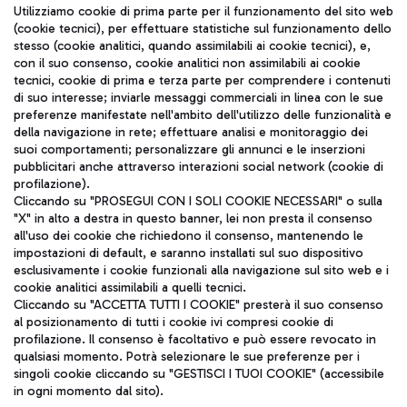
Seguici sui social
Utilizziamo cookie di prima parte per il funzionamento del sito web
(cookie tecnici), per effettuare statistiche sul funzionamento dello
stesso (cookie analitici, quando assimilabili ai cookie tecnici), e,
con il suo consenso, cookie analitici non assimilabili ai cookie
tecnici, cookie di prima e terza parte per comprendere i contenuti
di suo interesse; inviarle messaggi commerciali in linea con le sue
TRAVEL JOURNAL
preferenze manifestate nell'ambito dell'utilizzo delle funzionalità e
della navigazione in rete; effettuare analisi e monitoraggio dei
ITA
suoi comportamenti; personalizzare gli annunci e le inserzioni
pubblicitari anche attraverso interazioni social network (cookie di
profilazione).
Cliccando su "PROSEGUI CON I SOLI COOKIE NECESSARI" o sulla
"X" in alto a destra in questo banner, lei non presta il consenso
all'uso dei cookie che richiedono il consenso, mantenendo le
impostazioni di default, e saranno installati sul suo dispositivo
esclusivamente i cookie funzionali alla navigazione sul sito web e i
Aeroporti di Roma S.p.A. - Società soggetta a direzione e
cookie analitici assimilabili a quelli tecnici.
coordinamento di Mundys S.p.A.
Cliccando su "ACCETTA TUTTI I COOKIE" presterà il suo consenso
al posizionamento di tutti i cookie ivi compresi cookie di
Codice fiscale e Registro delle Imprese di Roma 13032990155 P.
profilazione. Il consenso è facoltativo e può essere revocato in
IVA 06572251004
qualsiasi momento. Potrà selezionare le sue preferenze per i
Capitale sociale 62.224.743,00 int. vers.
singoli cookie cliccando su "GESTISCI I TUOI COOKIE" (accessibile
Sede legale: Via Pier Paolo Racchetti 1 - 00054 Fiumicino (RM)
in ogni momento dal sito).
telefono +39 06 65951