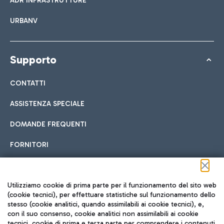
ADR INFRASTRUTTURE
URBANV
Supporto
CONTATTI
ASSISTENZA SPECIALE
DOMANDE FREQUENTI
FORNITORI
Seguici sui social
Utilizziamo cookie di prima parte per il funzionamento del sito web
(cookie tecnici), per effettuare statistiche sul funzionamento dello
stesso (cookie analitici, quando assimilabili ai cookie tecnici), e,
con il suo consenso, cookie analitici non assimilabili ai cookie
tecnici, cookie di prima e terza parte per comprendere i contenuti