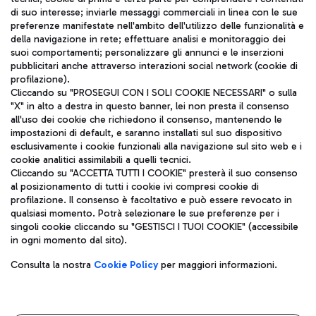
di suo interesse; inviarle messaggi commerciali in linea con le sue
TRAVEL JOURNAL
preferenze manifestate nell'ambito dell'utilizzo delle funzionalità e
della navigazione in rete; effettuare analisi e monitoraggio dei
ITA
suoi comportamenti; personalizzare gli annunci e le inserzioni
pubblicitari anche attraverso interazioni social network (cookie di
profilazione).
Cliccando su "PROSEGUI CON I SOLI COOKIE NECESSARI" o sulla
"X" in alto a destra in questo banner, lei non presta il consenso
all'uso dei cookie che richiedono il consenso, mantenendo le
impostazioni di default, e saranno installati sul suo dispositivo
esclusivamente i cookie funzionali alla navigazione sul sito web e i
Aeroporti di Roma S.p.A. - Società soggetta a direzione e
cookie analitici assimilabili a quelli tecnici.
coordinamento di Mundys S.p.A.
Cliccando su "ACCETTA TUTTI I COOKIE" presterà il suo consenso
al posizionamento di tutti i cookie ivi compresi cookie di
Codice fiscale e Registro delle Imprese di Roma 13032990155 P.
profilazione. Il consenso è facoltativo e può essere revocato in
IVA 06572251004
qualsiasi momento. Potrà selezionare le sue preferenze per i
Capitale sociale 62.224.743,00 int. vers.
singoli cookie cliccando su "GESTISCI I TUOI COOKIE" (accessibile
Sede legale: Via Pier Paolo Racchetti 1 - 00054 Fiumicino (RM)
in ogni momento dal sito).
telefono +39 06 65951
Privacy policy
Note legali
Consulta la nostra
Cookie Policy
per maggiori informazioni.
Mappa sito
Accessibilità
Roma FCO