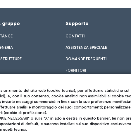
el gruppo
Supporto
STANCE
CONTATTI
GNERIA
ASSISTENZA SPECIALE
ASTRUTTURE
DOMANDE FREQUENTI
FORNITORI
unzionamento del sito web (cookie tecnici), per effettuare statistiche s
nici), e, con il suo consenso, cookie analitici non assimilabili ai cookie te
inviarle messaggi commerciali in linea con le sue preferenze manifestate 
effettuare analisi e monitoraggio dei suoi comportamenti; personalizzare g
k (cookie di profilazione).
Privacy policy
 NECESSARI" o sulla "X" in alto a destra in questo banner, lei non pres
Note legali
stazioni di default, e saranno installati sul suo dispositivo esclusivame
Mappa sito
a quelli tecnici.
nto di Mundys S.p.A.