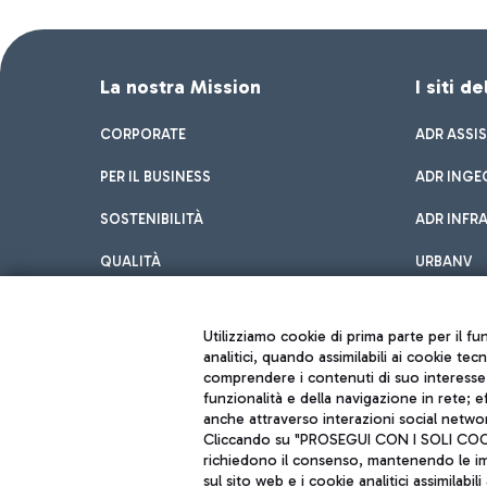
La nostra Mission
I siti d
CORPORATE
ADR ASSI
PER IL BUSINESS
ADR INGE
SOSTENIBILITÀ
ADR INFR
QUALITÀ
URBANV
INNOVATION
Utilizziamo cookie di prima parte per il f
analitici, quando assimilabili ai cookie tec
comprendere i contenuti di suo interesse; 
funzionalità e della navigazione in rete; 
anche attraverso interazioni social networ
Cliccando su "PROSEGUI CON I SOLI COOKIE
richiedono il consenso, mantenendo le impo
sul sito web e i cookie analitici assimilabili 
Aeroporti di Roma S.p.A. - Società soggetta a direzione e coordiname