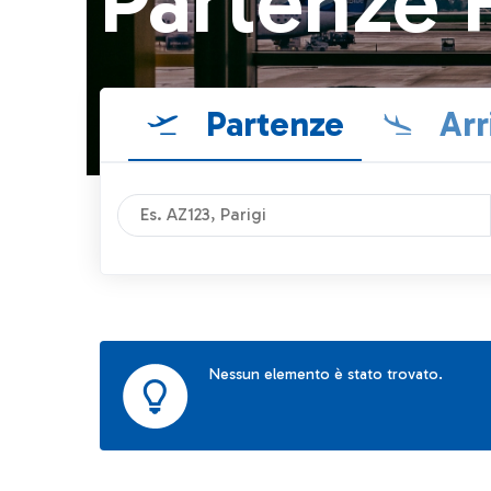
Partenze 
Partenze
Arr
Nessun elemento è stato trovato.