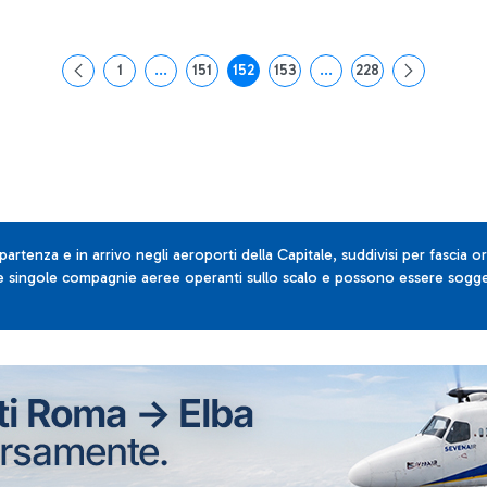
1
...
151
152
153
...
228
Pagina
Pagine intermedie Use TAB to navigate.
Pagina
Pagina
Pagina
Pagine intermedie Use T
Pagina
 partenza e in arrivo negli aeroporti della Capitale, suddivisi per fascia or
lle singole compagnie aeree operanti sullo scalo e possono essere sogget