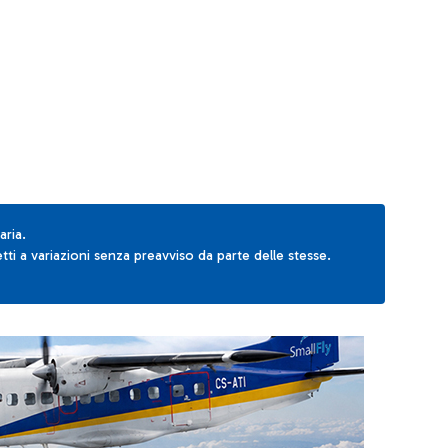
AB to navigate.
aria.
ti a variazioni senza preavviso da parte delle stesse.