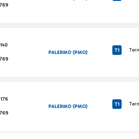
1769
5140
Term
T1
PALERMO (PMO)
1769
7176
Term
T1
PALERMO (PMO)
1769