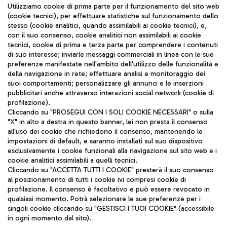
Seguici sui social
Utilizziamo cookie di prima parte per il funzionamento del sito web
(cookie tecnici), per effettuare statistiche sul funzionamento dello
stesso (cookie analitici, quando assimilabili ai cookie tecnici), e,
con il suo consenso, cookie analitici non assimilabili ai cookie
tecnici, cookie di prima e terza parte per comprendere i contenuti
di suo interesse; inviarle messaggi commerciali in linea con le sue
TRAVEL JOURNAL
preferenze manifestate nell'ambito dell'utilizzo delle funzionalità e
della navigazione in rete; effettuare analisi e monitoraggio dei
ITA
suoi comportamenti; personalizzare gli annunci e le inserzioni
pubblicitari anche attraverso interazioni social network (cookie di
profilazione).
Cliccando su "PROSEGUI CON I SOLI COOKIE NECESSARI" o sulla
"X" in alto a destra in questo banner, lei non presta il consenso
all'uso dei cookie che richiedono il consenso, mantenendo le
impostazioni di default, e saranno installati sul suo dispositivo
esclusivamente i cookie funzionali alla navigazione sul sito web e i
Aeroporti di Roma S.p.A. - Società soggetta a direzione e
cookie analitici assimilabili a quelli tecnici.
coordinamento di Mundys S.p.A.
Cliccando su "ACCETTA TUTTI I COOKIE" presterà il suo consenso
al posizionamento di tutti i cookie ivi compresi cookie di
Codice fiscale e Registro delle Imprese di Roma 13032990155 P.
profilazione. Il consenso è facoltativo e può essere revocato in
IVA 06572251004
qualsiasi momento. Potrà selezionare le sue preferenze per i
Capitale sociale 62.224.743,00 int. vers.
singoli cookie cliccando su "GESTISCI I TUOI COOKIE" (accessibile
Sede legale: Via Pier Paolo Racchetti 1 - 00054 Fiumicino (RM)
in ogni momento dal sito).
telefono +39 06 65951