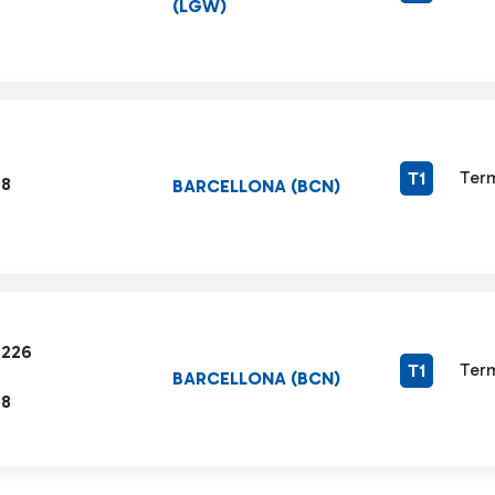
(LGW)
Term
T1
78
BARCELLONA (BCN)
7226
Term
T1
BARCELLONA (BCN)
78