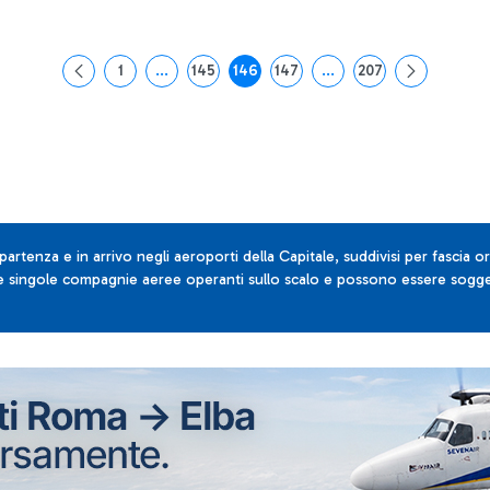
1
...
145
146
147
...
207
Pagina
Pagine intermedie Use TAB to navigate.
Pagina
Pagina
Pagina
Pagine intermedie Use T
Pagina
 partenza e in arrivo negli aeroporti della Capitale, suddivisi per fascia or
lle singole compagnie aeree operanti sullo scalo e possono essere sogget