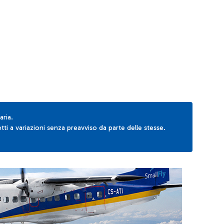
AB to navigate.
aria.
ti a variazioni senza preavviso da parte delle stesse.