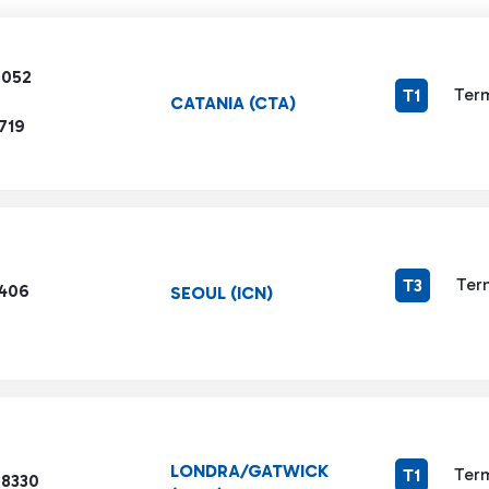
6052
Term
T1
CATANIA (CTA)
719
Ter
T3
406
SEOUL (ICN)
LONDRA/GATWICK
Term
T1
 8330