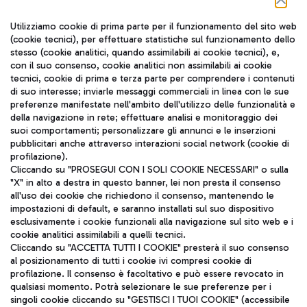
Seguici sui social
Utilizziamo cookie di prima parte per il funzionamento del sito web
(cookie tecnici), per effettuare statistiche sul funzionamento dello
stesso (cookie analitici, quando assimilabili ai cookie tecnici), e,
con il suo consenso, cookie analitici non assimilabili ai cookie
tecnici, cookie di prima e terza parte per comprendere i contenuti
di suo interesse; inviarle messaggi commerciali in linea con le sue
TRAVEL JOURNAL
preferenze manifestate nell'ambito dell'utilizzo delle funzionalità e
della navigazione in rete; effettuare analisi e monitoraggio dei
ITA
suoi comportamenti; personalizzare gli annunci e le inserzioni
pubblicitari anche attraverso interazioni social network (cookie di
profilazione).
Cliccando su "PROSEGUI CON I SOLI COOKIE NECESSARI" o sulla
"X" in alto a destra in questo banner, lei non presta il consenso
all'uso dei cookie che richiedono il consenso, mantenendo le
impostazioni di default, e saranno installati sul suo dispositivo
esclusivamente i cookie funzionali alla navigazione sul sito web e i
Aeroporti di Roma S.p.A. - Società soggetta a direzione e
cookie analitici assimilabili a quelli tecnici.
coordinamento di Mundys S.p.A.
Cliccando su "ACCETTA TUTTI I COOKIE" presterà il suo consenso
al posizionamento di tutti i cookie ivi compresi cookie di
Codice fiscale e Registro delle Imprese di Roma 13032990155 P.
profilazione. Il consenso è facoltativo e può essere revocato in
IVA 06572251004
qualsiasi momento. Potrà selezionare le sue preferenze per i
Capitale sociale 62.224.743,00 int. vers.
singoli cookie cliccando su "GESTISCI I TUOI COOKIE" (accessibile
Sede legale: Via Pier Paolo Racchetti 1 - 00054 Fiumicino (RM)