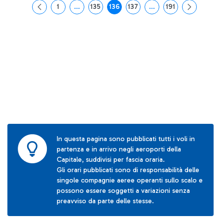
1
...
135
136
137
...
191
Pagina
Pagine intermedie Use TAB to navigate.
Pagina
Pagina
Pagina
Pagine intermedie Use
Pagina
In questa pagina sono pubblicati tutti i voli in
partenza e in arrivo negli aeroporti della
Capitale, suddivisi per fascia oraria.
Gli orari pubblicati sono di responsabilità delle
singole compagnie aeree operanti sullo scalo e
possono essere soggetti a variazioni senza
preavviso da parte delle stesse.