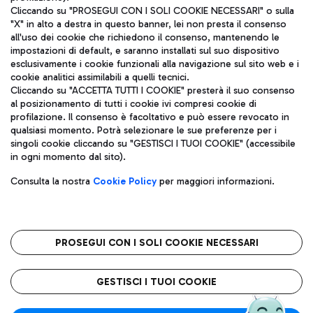
Cliccando su "PROSEGUI CON I SOLI COOKIE NECESSARI" o sulla
"X" in alto a destra in questo banner, lei non presta il consenso
all'uso dei cookie che richiedono il consenso, mantenendo le
impostazioni di default, e saranno installati sul suo dispositivo
esclusivamente i cookie funzionali alla navigazione sul sito web e i
Aeroporti di Roma S.p.A. - Società soggetta a direzione e
cookie analitici assimilabili a quelli tecnici.
coordinamento di Mundys S.p.A.
Cliccando su "ACCETTA TUTTI I COOKIE" presterà il suo consenso
al posizionamento di tutti i cookie ivi compresi cookie di
Codice fiscale e Registro delle Imprese di Roma 13032990155 P.
profilazione. Il consenso è facoltativo e può essere revocato in
IVA 06572251004
qualsiasi momento. Potrà selezionare le sue preferenze per i
Capitale sociale 62.224.743,00 int. vers.
singoli cookie cliccando su "GESTISCI I TUOI COOKIE" (accessibile
Sede legale: Via Pier Paolo Racchetti 1 - 00054 Fiumicino (RM)
in ogni momento dal sito).
telefono +39 06 65951
Privacy policy
Note legali
Consulta la nostra
Cookie Policy
per maggiori informazioni.
Mappa sito
Accessibilità
Roma FCO
L'aeroporto stellato
PROSEGUI CON I SOLI COOKIE NECESSARI
QUALITÀ
SOSTENIBILITÀ
INNOVAZIONE
GESTISCI I TUOI COOKIE