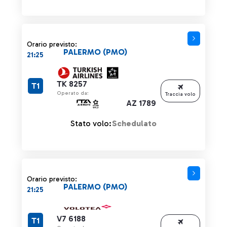
Orario previsto:
PALERMO (PMO)
21:25
TK 8257
T1
Operato da:
Traccia volo
AZ 1789
Stato volo:
Schedulato
Orario previsto:
PALERMO (PMO)
21:25
V7 6188
T1