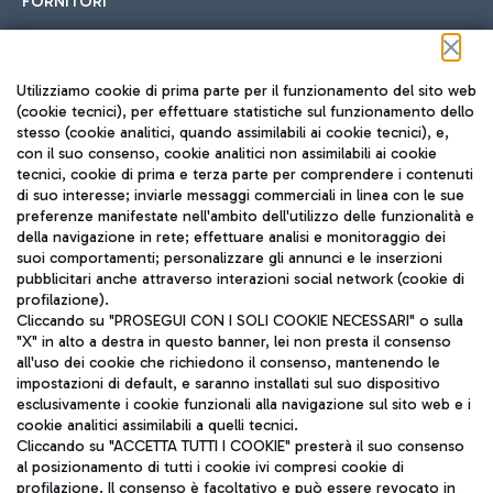
FORNITORI
Seguici sui social
Utilizziamo cookie di prima parte per il funzionamento del sito web
(cookie tecnici), per effettuare statistiche sul funzionamento dello
stesso (cookie analitici, quando assimilabili ai cookie tecnici), e,
con il suo consenso, cookie analitici non assimilabili ai cookie
tecnici, cookie di prima e terza parte per comprendere i contenuti
di suo interesse; inviarle messaggi commerciali in linea con le sue
TRAVEL JOURNAL
preferenze manifestate nell'ambito dell'utilizzo delle funzionalità e
della navigazione in rete; effettuare analisi e monitoraggio dei
ITA
suoi comportamenti; personalizzare gli annunci e le inserzioni
pubblicitari anche attraverso interazioni social network (cookie di
profilazione).
Cliccando su "PROSEGUI CON I SOLI COOKIE NECESSARI" o sulla
"X" in alto a destra in questo banner, lei non presta il consenso
all'uso dei cookie che richiedono il consenso, mantenendo le
impostazioni di default, e saranno installati sul suo dispositivo
esclusivamente i cookie funzionali alla navigazione sul sito web e i
Aeroporti di Roma S.p.A. - Società soggetta a direzione e
cookie analitici assimilabili a quelli tecnici.
coordinamento di Mundys S.p.A.
Cliccando su "ACCETTA TUTTI I COOKIE" presterà il suo consenso
al posizionamento di tutti i cookie ivi compresi cookie di
Codice fiscale e Registro delle Imprese di Roma 13032990155 P.
profilazione. Il consenso è facoltativo e può essere revocato in
IVA 06572251004