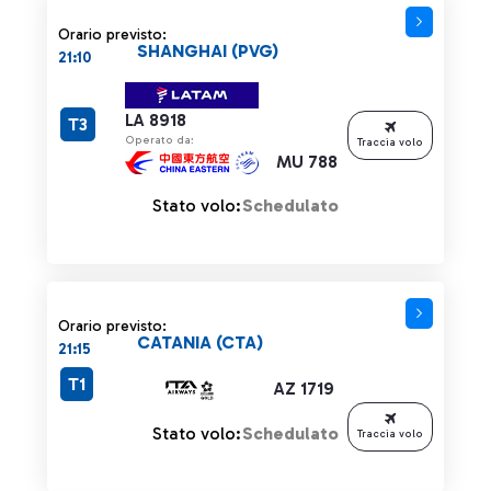
Orario previsto:
SHANGHAI (PVG)
21:10
LA 8918
T3
Operato da:
Traccia volo
MU 788
Stato volo:
Schedulato
Orario previsto:
CATANIA (CTA)
21:15
T1
AZ 1719
Stato volo:
Schedulato
Traccia volo