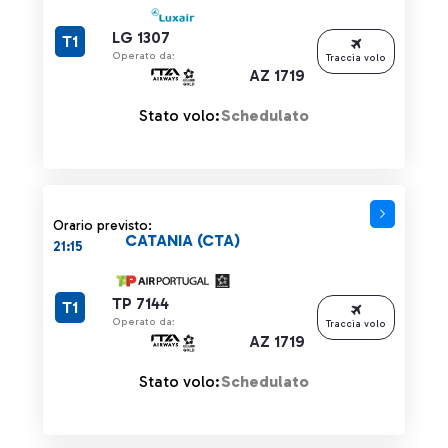
LG 1307
T1
Operato da:
Traccia volo
AZ 1719
Stato volo:
Schedulato
Orario previsto:
CATANIA (CTA)
21:15
TP 7144
T1
Operato da:
Traccia volo
AZ 1719
Stato volo:
Schedulato