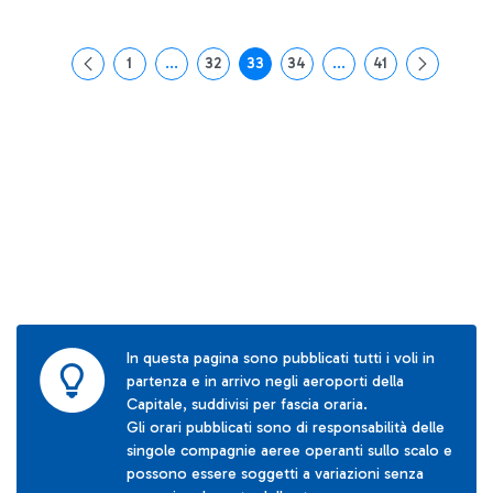
1
...
32
33
34
...
41
Pagina
Pagine intermedie Use TAB to navigate.
Pagina
Pagina
Pagina
Pagine intermedie Use
Pagina
In questa pagina sono pubblicati tutti i voli in
partenza e in arrivo negli aeroporti della
Capitale, suddivisi per fascia oraria.
Gli orari pubblicati sono di responsabilità delle
singole compagnie aeree operanti sullo scalo e
possono essere soggetti a variazioni senza