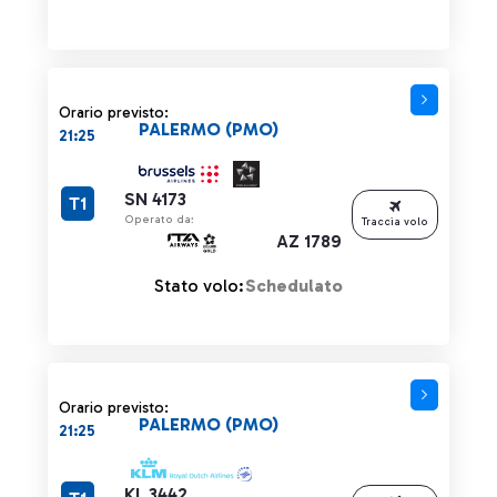
Orario previsto:
PALERMO (PMO)
21:25
SN 4173
T1
Operato da:
Traccia volo
AZ 1789
Stato volo:
Schedulato
Orario previsto:
PALERMO (PMO)
21:25
KL 3442