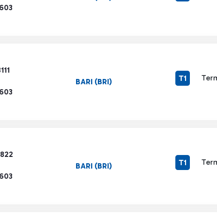
1603
111
Term
T1
BARI (BRI)
1603
9822
Term
T1
BARI (BRI)
1603