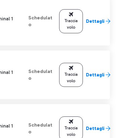
Schedulat
inal 1
Traccia
Dettagli
o
volo
Schedulat
inal 1
Traccia
Dettagli
o
volo
Schedulat
inal 1
Traccia
Dettagli
o
volo