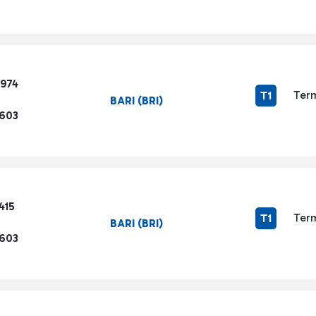
2974
Term
T1
BARI (BRI)
1603
415
Term
T1
BARI (BRI)
1603