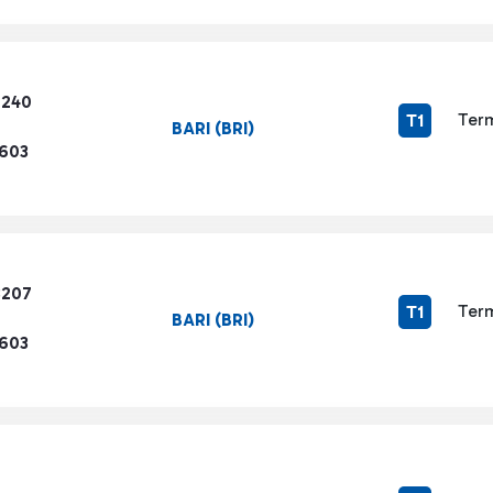
7240
Term
T1
BARI (BRI)
1603
8207
Term
T1
BARI (BRI)
1603