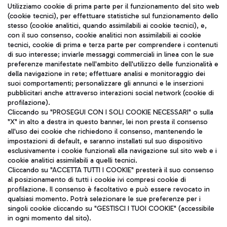
Seguici sui social
Utilizziamo cookie di prima parte per il funzionamento del sito web
(cookie tecnici), per effettuare statistiche sul funzionamento dello
stesso (cookie analitici, quando assimilabili ai cookie tecnici), e,
con il suo consenso, cookie analitici non assimilabili ai cookie
tecnici, cookie di prima e terza parte per comprendere i contenuti
di suo interesse; inviarle messaggi commerciali in linea con le sue
TRAVEL JOURNAL
preferenze manifestate nell'ambito dell'utilizzo delle funzionalità e
della navigazione in rete; effettuare analisi e monitoraggio dei
ITA
suoi comportamenti; personalizzare gli annunci e le inserzioni
pubblicitari anche attraverso interazioni social network (cookie di
profilazione).
Cliccando su "PROSEGUI CON I SOLI COOKIE NECESSARI" o sulla
"X" in alto a destra in questo banner, lei non presta il consenso
all'uso dei cookie che richiedono il consenso, mantenendo le
impostazioni di default, e saranno installati sul suo dispositivo
esclusivamente i cookie funzionali alla navigazione sul sito web e i
Aeroporti di Roma S.p.A. - Società soggetta a direzione e
cookie analitici assimilabili a quelli tecnici.
coordinamento di Mundys S.p.A.
Cliccando su "ACCETTA TUTTI I COOKIE" presterà il suo consenso
al posizionamento di tutti i cookie ivi compresi cookie di
Codice fiscale e Registro delle Imprese di Roma 13032990155 P.
profilazione. Il consenso è facoltativo e può essere revocato in
IVA 06572251004
qualsiasi momento. Potrà selezionare le sue preferenze per i
Capitale sociale 62.224.743,00 int. vers.
singoli cookie cliccando su "GESTISCI I TUOI COOKIE" (accessibile
Sede legale: Via Pier Paolo Racchetti 1 - 00054 Fiumicino (RM)
in ogni momento dal sito).
telefono +39 06 65951