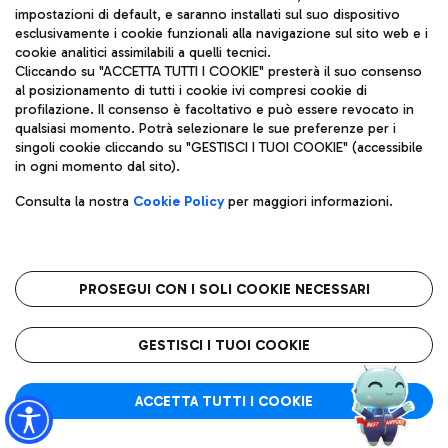
impostazioni di default, e saranno installati sul suo dispositivo
esclusivamente i cookie funzionali alla navigazione sul sito web e i
Aeroporti di Roma S.p.A. - Società soggetta a direzione e
cookie analitici assimilabili a quelli tecnici.
coordinamento di Mundys S.p.A.
Cliccando su "ACCETTA TUTTI I COOKIE" presterà il suo consenso
al posizionamento di tutti i cookie ivi compresi cookie di
Codice fiscale e Registro delle Imprese di Roma 13032990155 P.
profilazione. Il consenso è facoltativo e può essere revocato in
IVA 06572251004
qualsiasi momento. Potrà selezionare le sue preferenze per i
Capitale sociale 62.224.743,00 int. vers.
singoli cookie cliccando su "GESTISCI I TUOI COOKIE" (accessibile
Sede legale: Via Pier Paolo Racchetti 1 - 00054 Fiumicino (RM)
in ogni momento dal sito).
telefono +39 06 65951
Privacy policy
Note legali
Consulta la nostra
Cookie Policy
per maggiori informazioni.
Mappa sito
Accessibilità
Roma FCO
L'aeroporto stellato
PROSEGUI CON I SOLI COOKIE NECESSARI
QUALITÀ
SOSTENIBILITÀ
INNOVAZIONE
GESTISCI I TUOI COOKIE
ACCETTA TUTTI I COOKIE