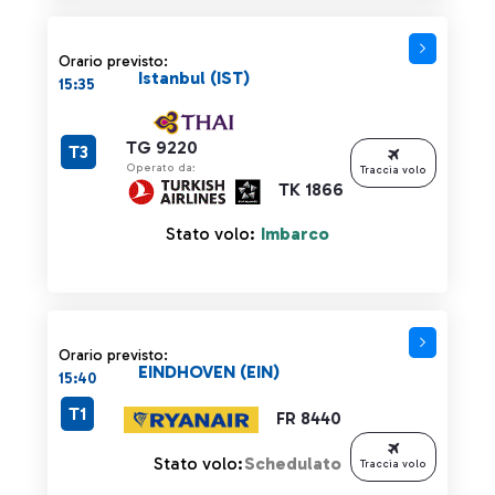
Orario previsto:
Istanbul (IST)
15:35
TG 9220
T3
Operato da:
Traccia volo
TK 1866
Stato volo:
Imbarco
Orario previsto:
EINDHOVEN (EIN)
15:40
T1
FR 8440
Stato volo:
Schedulato
Traccia volo