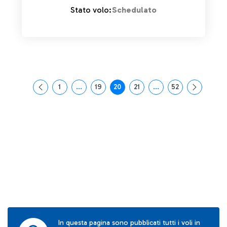
Stato volo:
Schedulato
1
...
19
20
21
...
52
Pagina
Pagine intermedie Use TAB to navigate.
Pagina
Pagina
Pagina
Pagine intermedie Use
Pagina
In questa pagina sono pubblicati tutti i voli in