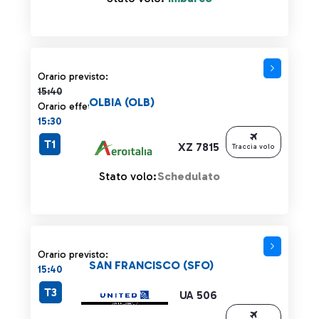
Orario previsto 15:40 barrato
Orario previsto:
15:40
OLBIA (OLB)
Orario effettivo:
15:30
T1
XZ 7815
Traccia volo
Stato volo:
Schedulato
Orario previsto:
SAN FRANCISCO (SFO)
15:40
T3
UA 506