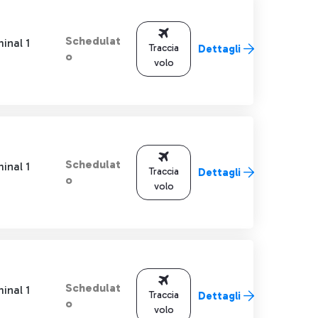
Schedulat
inal 1
Traccia
Dettagli
o
volo
Schedulat
inal 1
Traccia
Dettagli
o
volo
Schedulat
inal 1
Traccia
Dettagli
o
volo