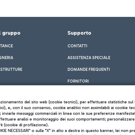
el gruppo
Supporto
STANCE
CONTATTI
GNERIA
ASSISTENZA SPECIALE
ASTRUTTURE
DOMANDE FREQUENTI
FORNITORI
unzionamento del sito web (cookie tecnici), per effettuare statistiche s
nici), e, con il suo consenso, cookie analitici non assimilabili ai cookie te
inviarle messaggi commerciali in linea con le sue preferenze manifestate 
effettuare analisi e monitoraggio dei suoi comportamenti; personalizzare g
k (cookie di profilazione).
Privacy policy
 NECESSARI" o sulla "X" in alto a destra in questo banner, lei non pres
Note legali