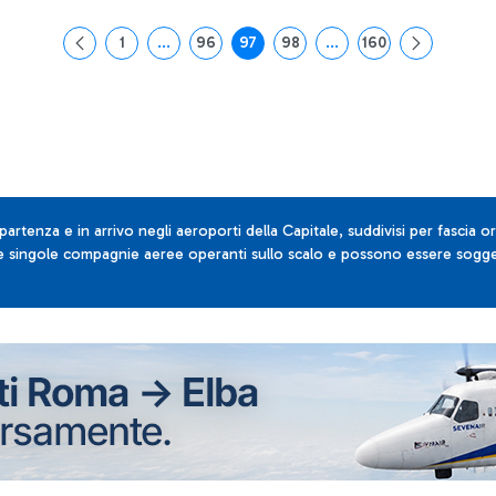
1
...
96
97
98
...
160
Pagina
Pagine intermedie Use TAB to navigate.
Pagina
Pagina
Pagina
Pagine intermedie Use T
Pagina
 partenza e in arrivo negli aeroporti della Capitale, suddivisi per fascia or
lle singole compagnie aeree operanti sullo scalo e possono essere sogget