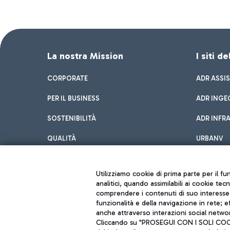
La nostra Mission
I siti d
CORPORATE
ADR ASSI
PER IL BUSINESS
ADR INGE
SOSTENIBILITÀ
ADR INFR
QUALITÀ
URBANV
INNOVATION
Utilizziamo cookie di prima parte per il f
analitici, quando assimilabili ai cookie tec
comprendere i contenuti di suo interesse; 
funzionalità e della navigazione in rete; 
anche attraverso interazioni social networ
Cliccando su "PROSEGUI CON I SOLI COOKIE