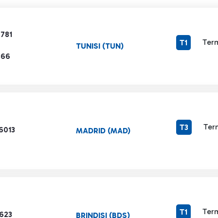
7781
Term
T1
TUNISI (TUN)
866
Ter
T3
6013
MADRID (MAD)
Term
T1
1623
BRINDISI (BDS)