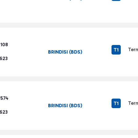
7108
Term
T1
BRINDISI (BDS)
1623
5574
Term
T1
BRINDISI (BDS)
1623