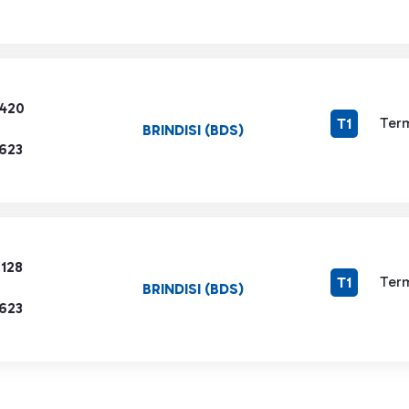
3420
Term
T1
BRINDISI (BDS)
1623
7128
Term
T1
BRINDISI (BDS)
1623