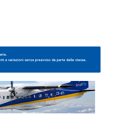
AB to navigate.
aria.
ti a variazioni senza preavviso da parte delle stesse.