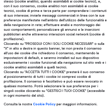
stesso (cookie analitici, quando assimilabili ai cookie tecnici), e,
con il suo consenso, cookie analitici non assimilabili ai cookie
tecnici, cookie di prima e terza parte per comprendere i contenuti
di suo interesse; inviarle messaggi commerciali in linea con le sue
TRAVEL JOURNAL
preferenze manifestate nell'ambito dell'utilizzo delle funzionalità e
della navigazione in rete; effettuare analisi e monitoraggio dei
ITA
suoi comportamenti; personalizzare gli annunci e le inserzioni
pubblicitari anche attraverso interazioni social network (cookie di
profilazione).
Cliccando su "PROSEGUI CON I SOLI COOKIE NECESSARI" o sulla
"X" in alto a destra in questo banner, lei non presta il consenso
all'uso dei cookie che richiedono il consenso, mantenendo le
impostazioni di default, e saranno installati sul suo dispositivo
esclusivamente i cookie funzionali alla navigazione sul sito web e i
Aeroporti di Roma S.p.A. - Società soggetta a direzione e
cookie analitici assimilabili a quelli tecnici.
coordinamento di Mundys S.p.A.
Cliccando su "ACCETTA TUTTI I COOKIE" presterà il suo consenso
al posizionamento di tutti i cookie ivi compresi cookie di
Codice fiscale e Registro delle Imprese di Roma 13032990155 P.
profilazione. Il consenso è facoltativo e può essere revocato in
IVA 06572251004
qualsiasi momento. Potrà selezionare le sue preferenze per i
Capitale sociale 62.224.743,00 int. vers.
singoli cookie cliccando su "GESTISCI I TUOI COOKIE" (accessibile
Sede legale: Via Pier Paolo Racchetti 1 - 00054 Fiumicino (RM)
in ogni momento dal sito).
telefono +39 06 65951
Privacy policy
Note legali
Consulta la nostra
Cookie Policy
per maggiori informazioni.
Mappa sito
Accessibilità