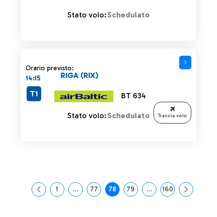
Stato volo:
Schedulato
Orario previsto:
RIGA (RIX)
14:15
T1
BT 634
Stato volo:
Schedulato
Traccia volo
1
...
77
78
79
...
160
Pagina
Pagine intermedie Use TAB to navigate.
Pagina
Pagina
Pagina
Pagine intermedie Use
Pagina