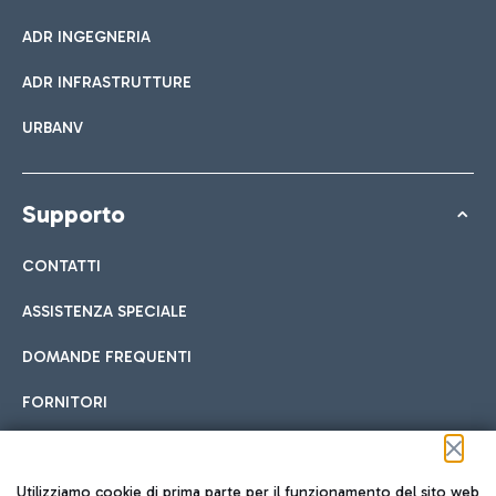
ADR INGEGNERIA
ADR INFRASTRUTTURE
URBANV
Supporto
CONTATTI
ASSISTENZA SPECIALE
DOMANDE FREQUENTI
FORNITORI
Seguici sui social
Utilizziamo cookie di prima parte per il funzionamento del sito web