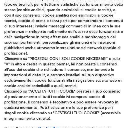
(cookie tecnici), per effettuare statistiche sul funzionamento dello
stesso (cookie analitici, quando assimilabili ai cookie tecnici), e,
con il suo consenso, cookie analitici non assimilabili ai cookie
tecnici, cookie di prima e terza parte per comprendere i contenuti
di suo interesse; inviarle messaggi commerciali in linea con le sue
TRAVEL JOURNAL
preferenze manifestate nell'ambito dell'utilizzo delle funzionalità e
della navigazione in rete; effettuare analisi e monitoraggio dei
ITA
suoi comportamenti; personalizzare gli annunci e le inserzioni
pubblicitari anche attraverso interazioni social network (cookie di
profilazione).
Cliccando su "PROSEGUI CON I SOLI COOKIE NECESSARI" o sulla
"X" in alto a destra in questo banner, lei non presta il consenso
all'uso dei cookie che richiedono il consenso, mantenendo le
impostazioni di default, e saranno installati sul suo dispositivo
esclusivamente i cookie funzionali alla navigazione sul sito web e i
Aeroporti di Roma S.p.A. - Società soggetta a direzione e
cookie analitici assimilabili a quelli tecnici.
coordinamento di Mundys S.p.A.
Cliccando su "ACCETTA TUTTI I COOKIE" presterà il suo consenso
al posizionamento di tutti i cookie ivi compresi cookie di
Codice fiscale e Registro delle Imprese di Roma 13032990155 P.
profilazione. Il consenso è facoltativo e può essere revocato in
IVA 06572251004
qualsiasi momento. Potrà selezionare le sue preferenze per i
Capitale sociale 62.224.743,00 int. vers.
singoli cookie cliccando su "GESTISCI I TUOI COOKIE" (accessibile
Sede legale: Via Pier Paolo Racchetti 1 - 00054 Fiumicino (RM)
in ogni momento dal sito).
telefono +39 06 65951
Privacy policy
Note legali