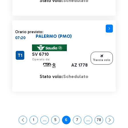
Stato volo:
Schedulato
Orario previsto:
PALERMO (PMO)
07:20
SV 6710
T1
Operato da:
Traccia volo
AZ 1778
Stato volo:
Schedulato
1
...
5
6
7
...
78
Pagina
Pagine intermedie Use TAB to navigate.
Pagina
Pagina
Pagina
Pagine intermedie Use
Pagina