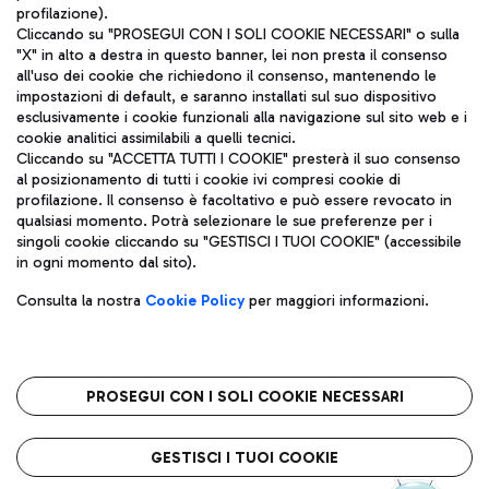
profilazione).
Cliccando su "PROSEGUI CON I SOLI COOKIE NECESSARI" o sulla
"X" in alto a destra in questo banner, lei non presta il consenso
all'uso dei cookie che richiedono il consenso, mantenendo le
impostazioni di default, e saranno installati sul suo dispositivo
esclusivamente i cookie funzionali alla navigazione sul sito web e i
Aeroporti di Roma S.p.A. - Società soggetta a direzione e
cookie analitici assimilabili a quelli tecnici.
coordinamento di Mundys S.p.A.
Cliccando su "ACCETTA TUTTI I COOKIE" presterà il suo consenso
al posizionamento di tutti i cookie ivi compresi cookie di
Codice fiscale e Registro delle Imprese di Roma 13032990155 P.
profilazione. Il consenso è facoltativo e può essere revocato in
IVA 06572251004
qualsiasi momento. Potrà selezionare le sue preferenze per i
Capitale sociale 62.224.743,00 int. vers.
singoli cookie cliccando su "GESTISCI I TUOI COOKIE" (accessibile
Sede legale: Via Pier Paolo Racchetti 1 - 00054 Fiumicino (RM)
in ogni momento dal sito).
telefono +39 06 65951
Privacy policy
Note legali
Consulta la nostra
Cookie Policy
per maggiori informazioni.
Mappa sito
Accessibilità
Roma FCO
L'aeroporto stellato
PROSEGUI CON I SOLI COOKIE NECESSARI
QUALITÀ
SOSTENIBILITÀ
INNOVAZIONE
GESTISCI I TUOI COOKIE