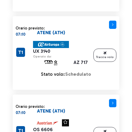
Orario previsto:
ATENE (ATH)
07:10
UX 3140
T1
Operato da:
Traccia volo
AZ 717
Stato volo:
Schedulato
Orario previsto:
ATENE (ATH)
07:10
OS 6606
T1