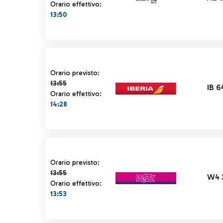
Orario effettivo:
13:50
Orario previsto 13:55 barrato
Orario previsto:
13:55
IB 6
Orario effettivo:
14:28
Orario previsto 13:55 barrato
Orario previsto:
13:55
W4 
Orario effettivo:
13:53