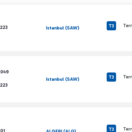
Ter
T3
1223
Istanbul (SAW)
7049
Ter
T3
Istanbul (SAW)
1223
Ter
T3
801
ALGERI (ALG)