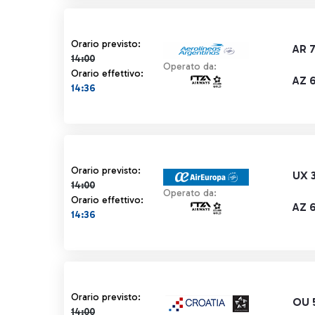
Orario previsto 14:00 barrato
Orario previsto:
AR 
14:00
Operato da:
Orario effettivo:
AZ 6
14:36
Orario previsto 14:00 barrato
Orario previsto:
UX 3
14:00
Operato da:
Orario effettivo:
AZ 6
14:36
Orario previsto 14:00 barrato
Orario previsto:
OU 
14:00