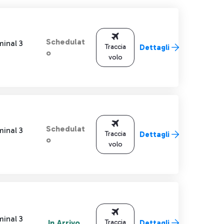
Schedulat
minal 3
Traccia
Dettagli
o
volo
Schedulat
minal 3
Traccia
Dettagli
o
volo
minal 3
In Arrivo
Traccia
Dettagli