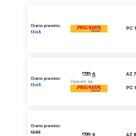
Orario previsto:
PC 
13:45
AZ 
Orario previsto:
Operato da:
13:45
PC 
Orario previsto 13:55 barrato
Orario previsto:
13:55
AZ 