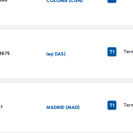
COLONIA (CGN)
Term
T1
3675
Iași (IAS)
Term
T1
1
MADRID (MAD)