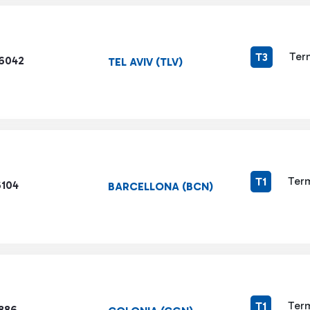
Ter
T3
6042
TEL AVIV (TLV)
Term
T1
6104
BARCELLONA (BCN)
Term
T1
886