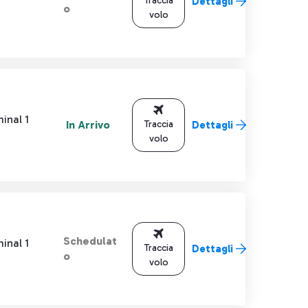
Traccia
Dettagli
o
volo
inal 1
In Arrivo
Traccia
Dettagli
volo
Schedulat
inal 1
Traccia
Dettagli
o
volo