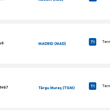
Term
T1
49
MADRID (MAD)
Term
T1
3467
Târgu Mureş (TGM)