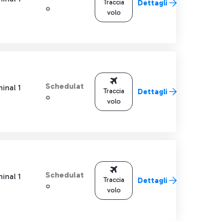
Traccia
Dettagli
o
volo
Schedulat
inal 1
Traccia
Dettagli
o
volo
Schedulat
inal 1
Traccia
Dettagli
o
volo