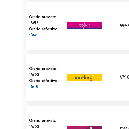
Orario previsto 13:55 barrato
Orario previsto:
13:55
W4 
Orario effettivo:
13:41
Orario previsto 14:00 barrato
Orario previsto:
14:00
VY 
Orario effettivo:
14:15
Orario previsto 14:00 barrato
Orario previsto:
14:00
EW 