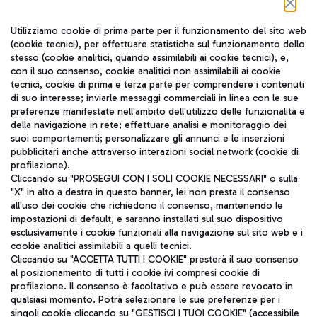
Seguici sui social
Utilizziamo cookie di prima parte per il funzionamento del sito web
(cookie tecnici), per effettuare statistiche sul funzionamento dello
stesso (cookie analitici, quando assimilabili ai cookie tecnici), e,
con il suo consenso, cookie analitici non assimilabili ai cookie
tecnici, cookie di prima e terza parte per comprendere i contenuti
di suo interesse; inviarle messaggi commerciali in linea con le sue
TRAVEL JOURNAL
preferenze manifestate nell'ambito dell'utilizzo delle funzionalità e
della navigazione in rete; effettuare analisi e monitoraggio dei
ITA
suoi comportamenti; personalizzare gli annunci e le inserzioni
pubblicitari anche attraverso interazioni social network (cookie di
profilazione).
Cliccando su "PROSEGUI CON I SOLI COOKIE NECESSARI" o sulla
"X" in alto a destra in questo banner, lei non presta il consenso
all'uso dei cookie che richiedono il consenso, mantenendo le
impostazioni di default, e saranno installati sul suo dispositivo
esclusivamente i cookie funzionali alla navigazione sul sito web e i
Aeroporti di Roma S.p.A. - Società soggetta a direzione e
cookie analitici assimilabili a quelli tecnici.
coordinamento di Mundys S.p.A.
Cliccando su "ACCETTA TUTTI I COOKIE" presterà il suo consenso
al posizionamento di tutti i cookie ivi compresi cookie di
Codice fiscale e Registro delle Imprese di Roma 13032990155 P.
profilazione. Il consenso è facoltativo e può essere revocato in
IVA 06572251004
qualsiasi momento. Potrà selezionare le sue preferenze per i
Capitale sociale 62.224.743,00 int. vers.
singoli cookie cliccando su "GESTISCI I TUOI COOKIE" (accessibile