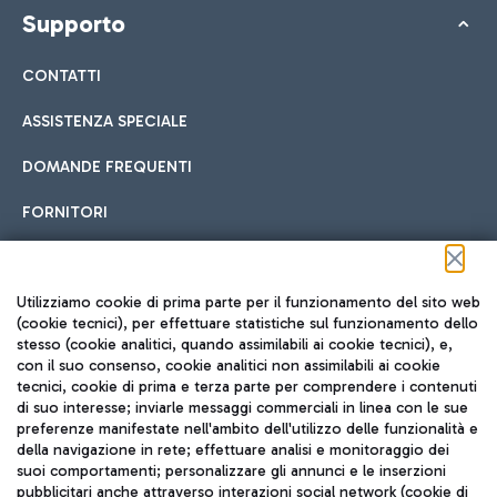
Supporto
CONTATTI
ASSISTENZA SPECIALE
DOMANDE FREQUENTI
FORNITORI
Seguici sui social
Utilizziamo cookie di prima parte per il funzionamento del sito web
(cookie tecnici), per effettuare statistiche sul funzionamento dello
stesso (cookie analitici, quando assimilabili ai cookie tecnici), e,
con il suo consenso, cookie analitici non assimilabili ai cookie
tecnici, cookie di prima e terza parte per comprendere i contenuti
di suo interesse; inviarle messaggi commerciali in linea con le sue
TRAVEL JOURNAL
preferenze manifestate nell'ambito dell'utilizzo delle funzionalità e
della navigazione in rete; effettuare analisi e monitoraggio dei
ITA
suoi comportamenti; personalizzare gli annunci e le inserzioni
pubblicitari anche attraverso interazioni social network (cookie di