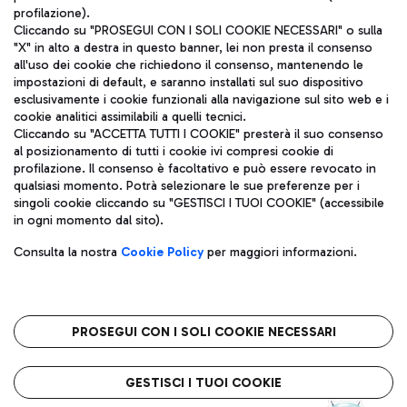
profilazione).
Cliccando su "PROSEGUI CON I SOLI COOKIE NECESSARI" o sulla
"X" in alto a destra in questo banner, lei non presta il consenso
all'uso dei cookie che richiedono il consenso, mantenendo le
impostazioni di default, e saranno installati sul suo dispositivo
esclusivamente i cookie funzionali alla navigazione sul sito web e i
Aeroporti di Roma S.p.A. - Società soggetta a direzione e
cookie analitici assimilabili a quelli tecnici.
coordinamento di Mundys S.p.A.
Cliccando su "ACCETTA TUTTI I COOKIE" presterà il suo consenso
al posizionamento di tutti i cookie ivi compresi cookie di
Codice fiscale e Registro delle Imprese di Roma 13032990155 P.
profilazione. Il consenso è facoltativo e può essere revocato in
IVA 06572251004
qualsiasi momento. Potrà selezionare le sue preferenze per i
Capitale sociale 62.224.743,00 int. vers.
singoli cookie cliccando su "GESTISCI I TUOI COOKIE" (accessibile
Sede legale: Via Pier Paolo Racchetti 1 - 00054 Fiumicino (RM)
in ogni momento dal sito).
telefono +39 06 65951
Privacy policy
Note legali
Consulta la nostra
Cookie Policy
per maggiori informazioni.
Mappa sito
Accessibilità
Roma FCO
L'aeroporto stellato
PROSEGUI CON I SOLI COOKIE NECESSARI
QUALITÀ
SOSTENIBILITÀ
INNOVAZIONE
GESTISCI I TUOI COOKIE