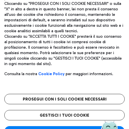
Cliccando su "PROSEGUI CON I SOLI COOKIE NECESSARI" o sulla
"X" in alto a destra in questo banner, lei non presta il consenso
all'uso dei cookie che richiedono il consenso, mantenendo le
impostazioni di default, e saranno installati sul suo dispositivo
esclusivamente i cookie funzionali alla navigazione sul sito web e i
Aeroporti di Roma S.p.A. - Società soggetta a direzione e
cookie analitici assimilabili a quelli tecnici.
coordinamento di Mundys S.p.A.
Cliccando su "ACCETTA TUTTI I COOKIE" presterà il suo consenso
al posizionamento di tutti i cookie ivi compresi cookie di
Codice fiscale e Registro delle Imprese di Roma 13032990155 P.
profilazione. Il consenso è facoltativo e può essere revocato in
IVA 06572251004
qualsiasi momento. Potrà selezionare le sue preferenze per i
Capitale sociale 62.224.743,00 int. vers.
singoli cookie cliccando su "GESTISCI I TUOI COOKIE" (accessibile
Sede legale: Via Pier Paolo Racchetti 1 - 00054 Fiumicino (RM)
in ogni momento dal sito).
telefono +39 06 65951
Privacy policy
Note legali
Consulta la nostra
Cookie Policy
per maggiori informazioni.
Mappa sito
Accessibilità
Roma FCO
L'aeroporto stellato
PROSEGUI CON I SOLI COOKIE NECESSARI
QUALITÀ
SOSTENIBILITÀ
INNOVAZIONE
GESTISCI I TUOI COOKIE