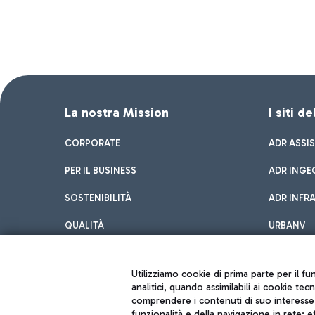
La nostra Mission
I siti d
CORPORATE
ADR ASSI
PER IL BUSINESS
ADR INGE
SOSTENIBILITÀ
ADR INFR
QUALITÀ
URBANV
INNOVATION
Utilizziamo cookie di prima parte per il f
analitici, quando assimilabili ai cookie tec
comprendere i contenuti di suo interesse; 
funzionalità e della navigazione in rete; 