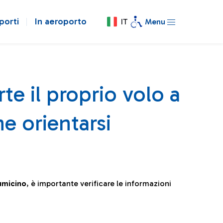
porti
In aeroporto
IT
Menu
te il proprio volo a
e orientarsi
iumicino
, è importante verificare le informazioni