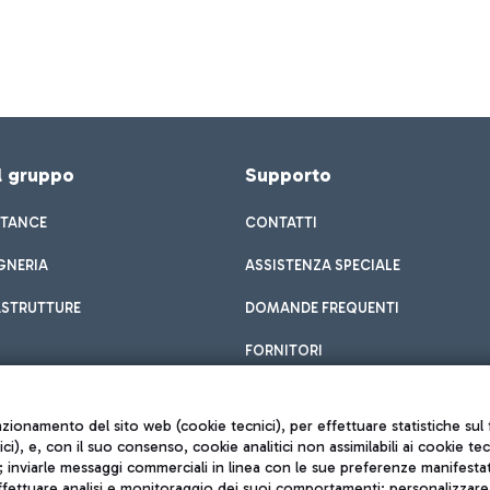
el gruppo
Supporto
STANCE
CONTATTI
GNERIA
ASSISTENZA SPECIALE
ASTRUTTURE
DOMANDE FREQUENTI
FORNITORI
unzionamento del sito web (cookie tecnici), per effettuare statistiche s
nici), e, con il suo consenso, cookie analitici non assimilabili ai cookie te
inviarle messaggi commerciali in linea con le sue preferenze manifestate 
effettuare analisi e monitoraggio dei suoi comportamenti; personalizzare g