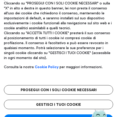
Cliccando su "PROSEGUI CON I SOLI COOKIE NECESSARI" o sulla
"X" in alto a destra in questo banner, lei non presta il consenso
all'uso dei cookie che richiedono il consenso, mantenendo le
impostazioni di default, e saranno installati sul suo dispositivo
esclusivamente i cookie funzionali alla navigazione sul sito web e i
Aeroporti di Roma S.p.A. - Società soggetta a direzione e
cookie analitici assimilabili a quelli tecnici.
coordinamento di Mundys S.p.A.
Cliccando su "ACCETTA TUTTI I COOKIE" presterà il suo consenso
al posizionamento di tutti i cookie ivi compresi cookie di
Codice fiscale e Registro delle Imprese di Roma 13032990155 P.
profilazione. Il consenso è facoltativo e può essere revocato in
IVA 06572251004
qualsiasi momento. Potrà selezionare le sue preferenze per i
Capitale sociale 62.224.743,00 int. vers.
singoli cookie cliccando su "GESTISCI I TUOI COOKIE" (accessibile
Sede legale: Via Pier Paolo Racchetti 1 - 00054 Fiumicino (RM)
in ogni momento dal sito).
telefono +39 06 65951
Privacy policy
Note legali
Consulta la nostra
Cookie Policy
per maggiori informazioni.
Mappa sito
Accessibilità
Roma FCO
L'aeroporto stellato
PROSEGUI CON I SOLI COOKIE NECESSARI
QUALITÀ
SOSTENIBILITÀ
INNOVAZIONE
GESTISCI I TUOI COOKIE