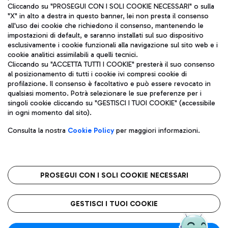
Cliccando su "PROSEGUI CON I SOLI COOKIE NECESSARI" o sulla
"X" in alto a destra in questo banner, lei non presta il consenso
all'uso dei cookie che richiedono il consenso, mantenendo le
impostazioni di default, e saranno installati sul suo dispositivo
esclusivamente i cookie funzionali alla navigazione sul sito web e i
Aeroporti di Roma S.p.A. - Società soggetta a direzione e
cookie analitici assimilabili a quelli tecnici.
coordinamento di Mundys S.p.A.
Cliccando su "ACCETTA TUTTI I COOKIE" presterà il suo consenso
al posizionamento di tutti i cookie ivi compresi cookie di
Codice fiscale e Registro delle Imprese di Roma 13032990155 P.
profilazione. Il consenso è facoltativo e può essere revocato in
IVA 06572251004
qualsiasi momento. Potrà selezionare le sue preferenze per i
Capitale sociale 62.224.743,00 int. vers.
singoli cookie cliccando su "GESTISCI I TUOI COOKIE" (accessibile
Sede legale: Via Pier Paolo Racchetti 1 - 00054 Fiumicino (RM)
in ogni momento dal sito).
telefono +39 06 65951
Privacy policy
Note legali
Consulta la nostra
Cookie Policy
per maggiori informazioni.
Mappa sito
Accessibilità
Roma FCO
L'aeroporto stellato
PROSEGUI CON I SOLI COOKIE NECESSARI
QUALITÀ
SOSTENIBILITÀ
INNOVAZIONE
GESTISCI I TUOI COOKIE