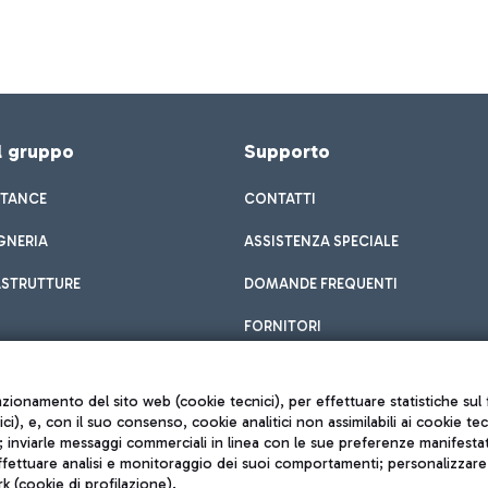
el gruppo
Supporto
STANCE
CONTATTI
GNERIA
ASSISTENZA SPECIALE
ASTRUTTURE
DOMANDE FREQUENTI
FORNITORI
unzionamento del sito web (cookie tecnici), per effettuare statistiche s
nici), e, con il suo consenso, cookie analitici non assimilabili ai cookie te
inviarle messaggi commerciali in linea con le sue preferenze manifestate 
effettuare analisi e monitoraggio dei suoi comportamenti; personalizzare g
k (cookie di profilazione).