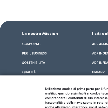
La nostra Mission
I siti d
CORPORATE
ADR ASSI
PER IL BUSINESS
ADR INGE
SOSTENIBILITÀ
ADR INFR
QUALITÀ
URBANV
INNOVATION
Utilizziamo cookie di prima parte per il f
analitici, quando assimilabili ai cookie tec
comprendere i contenuti di suo interesse; 
funzionalità e della navigazione in rete; 
anche attraverso interazioni social networ