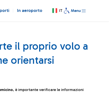
porti
In aeroporto
IT
Menu
te il proprio volo a
e orientarsi
iumicino
, è importante verificare le informazioni