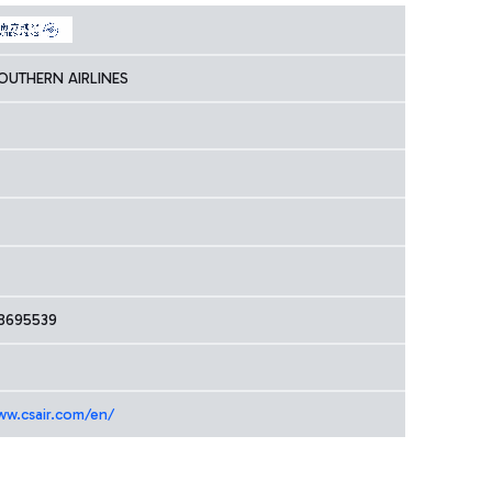
OUTHERN AIRLINES
8695539
ww.csair.com/en/