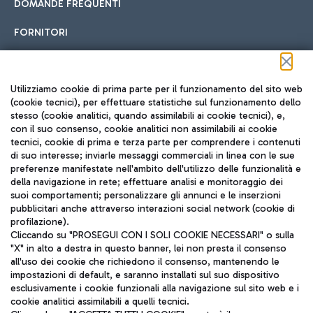
DOMANDE FREQUENTI
FORNITORI
Seguici sui social
Utilizziamo cookie di prima parte per il funzionamento del sito web
(cookie tecnici), per effettuare statistiche sul funzionamento dello
stesso (cookie analitici, quando assimilabili ai cookie tecnici), e,
con il suo consenso, cookie analitici non assimilabili ai cookie
tecnici, cookie di prima e terza parte per comprendere i contenuti
di suo interesse; inviarle messaggi commerciali in linea con le sue
TRAVEL JOURNAL
preferenze manifestate nell'ambito dell'utilizzo delle funzionalità e
della navigazione in rete; effettuare analisi e monitoraggio dei
ITA
suoi comportamenti; personalizzare gli annunci e le inserzioni
pubblicitari anche attraverso interazioni social network (cookie di
profilazione).
Cliccando su "PROSEGUI CON I SOLI COOKIE NECESSARI" o sulla
"X" in alto a destra in questo banner, lei non presta il consenso
all'uso dei cookie che richiedono il consenso, mantenendo le
impostazioni di default, e saranno installati sul suo dispositivo
esclusivamente i cookie funzionali alla navigazione sul sito web e i
Aeroporti di Roma S.p.A. - Società soggetta a direzione e
cookie analitici assimilabili a quelli tecnici.