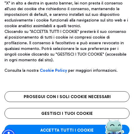
"X" in alto a destra in questo banner, lei non presta il consenso
all'uso dei cookie che richiedono il consenso, mantenendo le
impostazioni di default, e saranno installati sul suo dispositivo
esclusivamente i cookie funzionali alla navigazione sul sito web e i
Aeroporti di Roma S.p.A. - Società soggetta a direzione e
cookie analitici assimilabili a quelli tecnici.
coordinamento di Mundys S.p.A.
Cliccando su "ACCETTA TUTTI I COOKIE" presterà il suo consenso
al posizionamento di tutti i cookie ivi compresi cookie di
Codice fiscale e Registro delle Imprese di Roma 13032990155 P.
profilazione. Il consenso è facoltativo e può essere revocato in
IVA 06572251004
qualsiasi momento. Potrà selezionare le sue preferenze per i
Capitale sociale 62.224.743,00 int. vers.
singoli cookie cliccando su "GESTISCI I TUOI COOKIE" (accessibile
Sede legale: Via Pier Paolo Racchetti 1 - 00054 Fiumicino (RM)
in ogni momento dal sito).
telefono +39 06 65951
Privacy policy
Note legali
Consulta la nostra
Cookie Policy
per maggiori informazioni.
Mappa sito
Accessibilità
Roma FCO
L'aeroporto stellato
PROSEGUI CON I SOLI COOKIE NECESSARI
QUALITÀ
SOSTENIBILITÀ
INNOVAZIONE
GESTISCI I TUOI COOKIE
ACCETTA TUTTI I COOKIE