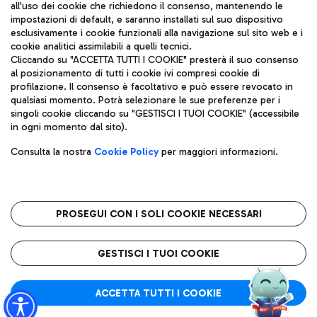
all'uso dei cookie che richiedono il consenso, mantenendo le
impostazioni di default, e saranno installati sul suo dispositivo
esclusivamente i cookie funzionali alla navigazione sul sito web e i
Aeroporti di Roma S.p.A. - Società soggetta a direzione e
cookie analitici assimilabili a quelli tecnici.
coordinamento di Mundys S.p.A.
Cliccando su "ACCETTA TUTTI I COOKIE" presterà il suo consenso
al posizionamento di tutti i cookie ivi compresi cookie di
Codice fiscale e Registro delle Imprese di Roma 13032990155 P.
profilazione. Il consenso è facoltativo e può essere revocato in
IVA 06572251004
qualsiasi momento. Potrà selezionare le sue preferenze per i
Capitale sociale 62.224.743,00 int. vers.
singoli cookie cliccando su "GESTISCI I TUOI COOKIE" (accessibile
Sede legale: Via Pier Paolo Racchetti 1 - 00054 Fiumicino (RM)
in ogni momento dal sito).
telefono +39 06 65951
Privacy policy
Note legali
Consulta la nostra
Cookie Policy
per maggiori informazioni.
Mappa sito
Accessibilità
Roma FCO
L'aeroporto stellato
PROSEGUI CON I SOLI COOKIE NECESSARI
QUALITÀ
SOSTENIBILITÀ
INNOVAZIONE
GESTISCI I TUOI COOKIE
ACCETTA TUTTI I COOKIE