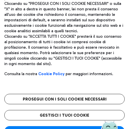
Cliccando su "PROSEGUI CON I SOLI COOKIE NECESSARI" o sulla
"X" in alto a destra in questo banner, lei non presta il consenso
all'uso dei cookie che richiedono il consenso, mantenendo le
impostazioni di default, e saranno installati sul suo dispositivo
esclusivamente i cookie funzionali alla navigazione sul sito web e i
Aeroporti di Roma S.p.A. - Società soggetta a direzione e
cookie analitici assimilabili a quelli tecnici.
coordinamento di Mundys S.p.A.
Cliccando su "ACCETTA TUTTI I COOKIE" presterà il suo consenso
al posizionamento di tutti i cookie ivi compresi cookie di
Codice fiscale e Registro delle Imprese di Roma 13032990155 P.
profilazione. Il consenso è facoltativo e può essere revocato in
IVA 06572251004
qualsiasi momento. Potrà selezionare le sue preferenze per i
Capitale sociale 62.224.743,00 int. vers.
singoli cookie cliccando su "GESTISCI I TUOI COOKIE" (accessibile
Sede legale: Via Pier Paolo Racchetti 1 - 00054 Fiumicino (RM)
in ogni momento dal sito).
telefono +39 06 65951
Privacy policy
Note legali
Consulta la nostra
Cookie Policy
per maggiori informazioni.
Mappa sito
Accessibilità
Roma FCO
L'aeroporto stellato
PROSEGUI CON I SOLI COOKIE NECESSARI
QUALITÀ
SOSTENIBILITÀ
INNOVAZIONE
GESTISCI I TUOI COOKIE