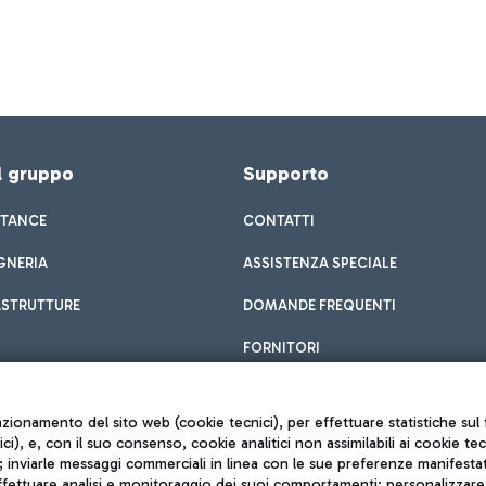
el gruppo
Supporto
STANCE
CONTATTI
GNERIA
ASSISTENZA SPECIALE
ASTRUTTURE
DOMANDE FREQUENTI
FORNITORI
unzionamento del sito web (cookie tecnici), per effettuare statistiche s
nici), e, con il suo consenso, cookie analitici non assimilabili ai cookie te
inviarle messaggi commerciali in linea con le sue preferenze manifestate 
effettuare analisi e monitoraggio dei suoi comportamenti; personalizzare g