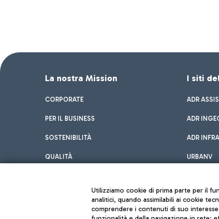
La nostra Mission
I siti d
CORPORATE
ADR ASSI
PER IL BUSINESS
ADR INGE
SOSTENIBILITÀ
ADR INFR
QUALITÀ
URBANV
INNOVATION
Utilizziamo cookie di prima parte per il f
analitici, quando assimilabili ai cookie tec
comprendere i contenuti di suo interesse; 
funzionalità e della navigazione in rete; 