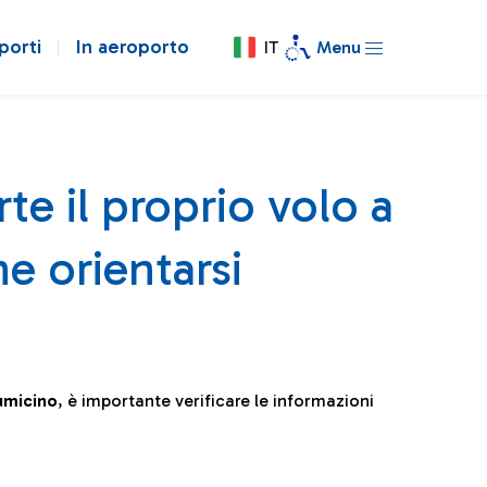
porti
In aeroporto
IT
Menu
te il proprio volo a
e orientarsi
iumicino
, è importante verificare le informazioni