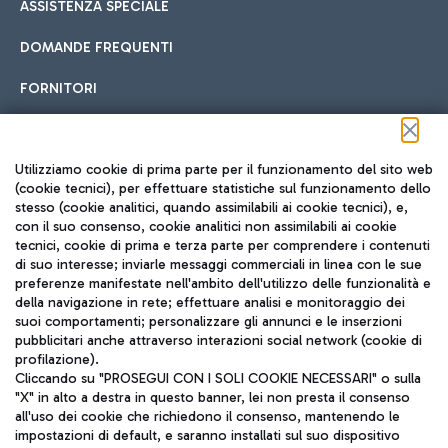
ASSISTENZA SPECIALE
DOMANDE FREQUENTI
FORNITORI
Seguici sui social
Utilizziamo cookie di prima parte per il funzionamento del sito web
(cookie tecnici), per effettuare statistiche sul funzionamento dello
stesso (cookie analitici, quando assimilabili ai cookie tecnici), e,
con il suo consenso, cookie analitici non assimilabili ai cookie
tecnici, cookie di prima e terza parte per comprendere i contenuti
di suo interesse; inviarle messaggi commerciali in linea con le sue
TRAVEL JOURNAL
preferenze manifestate nell'ambito dell'utilizzo delle funzionalità e
della navigazione in rete; effettuare analisi e monitoraggio dei
ITA
suoi comportamenti; personalizzare gli annunci e le inserzioni
pubblicitari anche attraverso interazioni social network (cookie di
profilazione).
Cliccando su "PROSEGUI CON I SOLI COOKIE NECESSARI" o sulla
"X" in alto a destra in questo banner, lei non presta il consenso
all'uso dei cookie che richiedono il consenso, mantenendo le
impostazioni di default, e saranno installati sul suo dispositivo