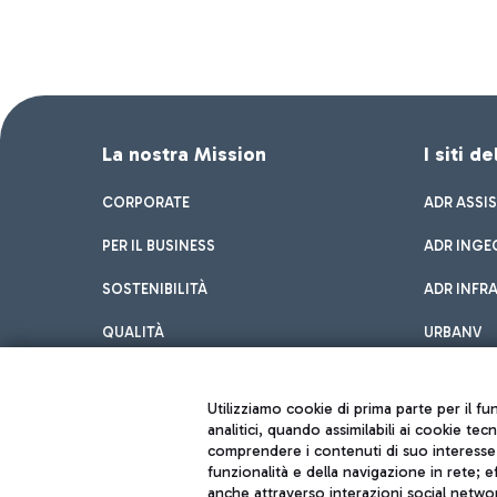
La nostra Mission
I siti d
CORPORATE
ADR ASSI
PER IL BUSINESS
ADR INGE
SOSTENIBILITÀ
ADR INFR
QUALITÀ
URBANV
INNOVATION
Utilizziamo cookie di prima parte per il f
analitici, quando assimilabili ai cookie tec
comprendere i contenuti di suo interesse; 
funzionalità e della navigazione in rete; 
anche attraverso interazioni social networ