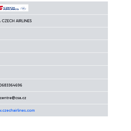
 CZECH AIRLINES
0683364696
l.centre@csa.cz
.czechairlines.com