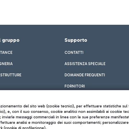
el gruppo
Supporto
STANCE
CONTATTI
GNERIA
ASSISTENZA SPECIALE
ASTRUTTURE
DOMANDE FREQUENTI
FORNITORI
unzionamento del sito web (cookie tecnici), per effettuare statistiche s
nici), e, con il suo consenso, cookie analitici non assimilabili ai cookie te
inviarle messaggi commerciali in linea con le sue preferenze manifestate 
effettuare analisi e monitoraggio dei suoi comportamenti; personalizzare g
k (cookie di profilazione).