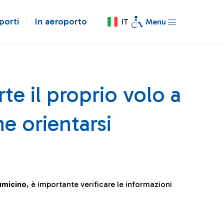
porti
In aeroporto
IT
Menu
te il proprio volo a
e orientarsi
iumicino
, è importante verificare le informazioni