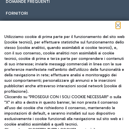
DOMANDE FREQUENTI
FORNITORI
Seguici sui social
Utilizziamo cookie di prima parte per il funzionamento del sito web
(cookie tecnici), per effettuare statistiche sul funzionamento dello
stesso (cookie analitici, quando assimilabili ai cookie tecnici), e,
con il suo consenso, cookie analitici non assimilabili ai cookie
tecnici, cookie di prima e terza parte per comprendere i contenuti
di suo interesse; inviarle messaggi commerciali in linea con le sue
TRAVEL JOURNAL
preferenze manifestate nell'ambito dell'utilizzo delle funzionalità e
della navigazione in rete; effettuare analisi e monitoraggio dei
ITA
suoi comportamenti; personalizzare gli annunci e le inserzioni
pubblicitari anche attraverso interazioni social network (cookie di
profilazione).
Cliccando su "PROSEGUI CON I SOLI COOKIE NECESSARI" o sulla
"X" in alto a destra in questo banner, lei non presta il consenso
all'uso dei cookie che richiedono il consenso, mantenendo le
impostazioni di default, e saranno installati sul suo dispositivo
esclusivamente i cookie funzionali alla navigazione sul sito web e i
Aeroporti di Roma S.p.A. - Società soggetta a direzione e
cookie analitici assimilabili a quelli tecnici.